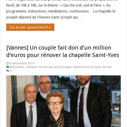
Noël, de 10h à 16h, sur le thème : « Qui me voit, voit le Père. ». Au
programme, instructions, méditations, confessions… La chapelle St
Joseph dépend de l’Oeuvre Saint-Joseph qui …
Lire la suite / gouzout hiroc'h »
[Vannes] Un couple fait don d’un million
d’euros pour rénover la chapelle Saint-Yves
8 décembre 2017
Actualités / Keleier
,
Œuvre de Saint Joseph
,
Patrimoine et Lieux Sacrés
3