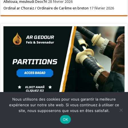
Allelouia, meuleudi Deoc’h!
28 février 2026
Ordinal ar C’horaiz / Ordinaire de Carême en breton
17 février 2026
Nous utilisons des cookies pour vous garantir la meilleure
expérience sur notre site web. Si vous continuez à utiliser ce
site, nous supposerons que vous en êtes satisfait.
Ne manquez pas la nouveauté de Bernard Rio "LA REVOLUTION DES
OK
OMBRES".
CLIQUEZ ICI POUR EN SAVOIR PLUS
ou
Ignorer
Partenaire Ar Gedour