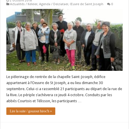
2 octobre 2018
Actualités / Keleier
,
Agenda / Deiziataer
,
Œuvre de Saint Joseph
0
Le pèlerinage de rentrée de la chapelle Saint-Joseph, édifice
appartenant à l’Oeuvre de St Joseph, a eu lieu dimanche 30
septembre. Celui-ci a rassemblé 21 participants au départ de la rue de
la Rive. Le périple s’achèvera ce jeudi 4 octobre. Conduits par les
abbés Courtois et Télisson, les participants …
Lire la suite / gouzout hiroc'h »