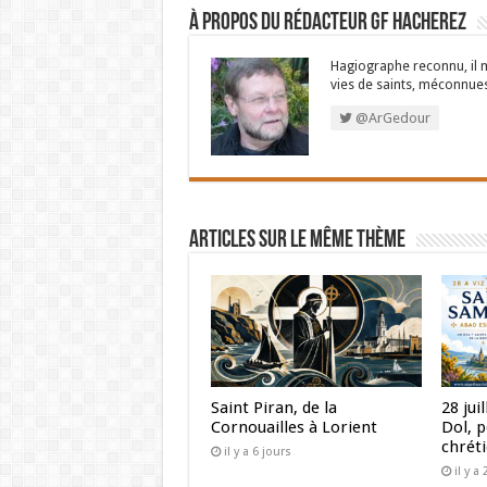
À propos du rédacteur GF Hacherez
Hagiographe reconnu, il m
vies de saints, méconnues
@ArGedour
Articles sur le même thème
Saint Piran, de la
28 jui
Cornouailles à Lorient
Dol, 
chrét
il y a 6 jours
il y 