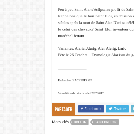
Peu à peu Saint Alar s’éclipsa au profit de Sai
Rappelons que le bon Saint Eloi, en mission d
siècles après la mort de Saint Alar. D’où sa cél
le celui des chevaux? Saint Eloi inventeur du
maréchal-ferrant.
Variantes: Alaric, Alarig, Aler, Alerig, Laric
Fête le 26 Octobre
–
Etymologie Alar issu du ge
___________________
Recherches: HACHEREZ GF
1ère édition de cet article le 27/07/2012.
Facebook
Twitter
Partager
Mots-clés
BRETON
SAINT BRETON