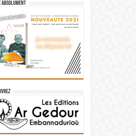
e absolument
uvrez