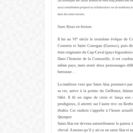
Les chroniques des Saints Bretons de votre blog préféré sont 
aussi aimablement proposé sa collaboration sur de nombreux article
dans des textes anciens.
Sant Alour en breton.
Il fut au VI° siècle le troisième évêque de C
Corentin et Saint Conogan (Guenoc), puis dis
était originaire du Cap-Caval (pays bigouden)
Dans l’histoire de la Cornouille, il est confo
même pays, mais serait deux personnages diffé
bretonne…
La tradition veut que Saint Alar, poursuivi pa
sa vie, arrive à la pointe du Griffonez, falai
Odet. Il fit un signe de croix et lança son
prodigieux, il atterrit sur l’autre rive en Ker
ébahis. Cet endroit s’appelle à l’heure actuel
Quimper.
Saint Alar est devenu naturellement le patron d
cheval. A moins qu’il y ait eu un saint Alar et 