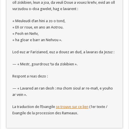
oll ziskibien, leun a joa, da veuli Doue a vouez kreñv, evid an oll
vurzudou o-doa gwelet, hag e lavarent :
« Meuleudi d’an hini a zo o tond,
« Eñ or roue, en ano an Aotrou.
« Peoh en Neñv,
« ha gloar e barr an Neñvou ».
Lod euz ar Farizianed, euz a douez an dud, a lavaras da Jezuz :
— « Mestr, gourdrouz ’ta da ziskibien ».
Respont a reas dezo :
— « Lavared an ran deoh : ma chom sioul ar re-mañ, e youho
ar vein ».
La traduction de l’Evangile
se trouve sur ce lien
(1er texte /
Evangile de la procession des Rameaux.