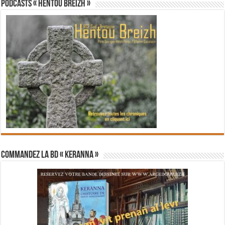
PODCASTS « Hentoù Breizh »
Commandez la BD « Keranna »