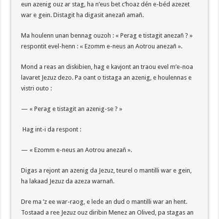
eun azenig ouz ar stag, ha n’eus bet c’hoaz dén e-béd azezet
war e gein. Distagit ha digasit anezañ amañ.
Ma houlenn unan bennag ouzoh : « Perag e tistagit anezañ ? »
respontit evel-henn : « Ezomm e-neus an Aotrou anezañ ».
Mond a reas an diskibien, hag e kavjont an traou evel m’e-noa
lavaret Jezuz dezo. Pa oant o tistaga an azenig, e houlennas e
vistri outo :
— « Perag e tistagit an azenig-se ? »
Hag int-i da respont :
— « Ezomm e-neus an Aotrou anezañ ».
Digas a rejont an azenig da Jezuz, teurel o mantilli war e gein,
ha lakaad Jezuz da azeza warnañ.
Dre ma ’z ee war-raog, e lede an dud o mantilli war an hent.
Tostaad a ree Jezuz ouz diribin Menez an Olived, pa stagas an