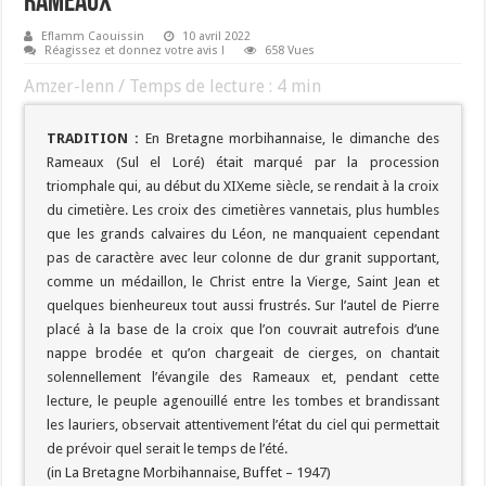
Rameaux
Eflamm Caouissin
10 avril 2022
Réagissez et donnez votre avis !
658 Vues
Amzer-lenn / Temps de lecture :
4
min
TRADITION :
En Bretagne morbihannaise, le dimanche des
Rameaux (Sul el Loré) était marqué par la procession
triomphale qui, au début du XIXeme siècle, se rendait à la croix
du cimetière. Les croix des cimetières vannetais, plus humbles
que les grands calvaires du Léon, ne manquaient cependant
pas de caractère avec leur colonne de dur granit supportant,
comme un médaillon, le Christ entre la Vierge, Saint Jean et
quelques bienheureux tout aussi frustrés. Sur l’autel de Pierre
placé à la base de la croix que l’on couvrait autrefois d’une
nappe brodée et qu’on chargeait de cierges, on chantait
solennellement l’évangile des Rameaux et, pendant cette
lecture, le peuple agenouillé entre les tombes et brandissant
les lauriers, observait attentivement l’état du ciel qui permettait
de prévoir quel serait le temps de l’été.
(in La Bretagne Morbihannaise, Buffet – 1947)