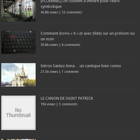
[PLOERMEL] Un couvent à vendre pour l’euro
symbolique
42.8k views
|
12 comments
Comment écrire « ñ » (n avec tilde) sur un prénom ou
un nom
35.8k views
|
6 comments
Intron Santez Anna… un cantique bien connu
21.5k views
|
1 comment
LE CANON DE SAINT PATRICK
19k views
|
3 comments