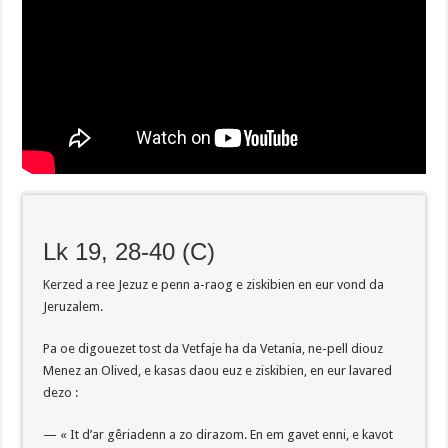
Lk 19, 28-40 (C)
Kerzed a ree Jezuz e penn a-raog e ziskibien en eur vond da
Jeruzalem.
Pa oe digouezet tost da Vetfaje ha da Vetania, ne-pell diouz
Menez an Olived, e kasas daou euz e ziskibien, en eur lavared
dezo :
— « It d’ar gêriadenn a zo dirazom. En em gavet enni, e kavot