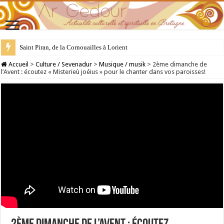
28 juillet : Saint Samson de Dol, père de la Bretagne chrétienne
Accueil
>
Culture / Sevenadur
>
Musique / musik
>
2ème dimanche de
l’Avent : écoutez « Misterieù joéius » pour le chanter dans vos paroisses!