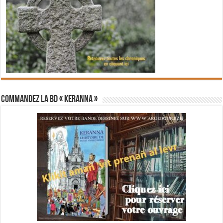
Commandez la BD « Keranna »