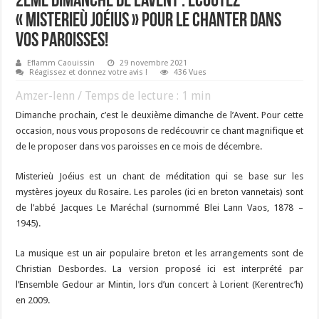
2ème dimanche de l’Avent : écoutez
« Misterieù joéius » pour le chanter dans
vos paroisses!
Eflamm Caouissin
29 novembre 2021
Réagissez et donnez votre avis !
436 Vues
Amzer-lenn / Temps de lecture :
1
min
Dimanche prochain, c’est le deuxième dimanche de l’Avent. Pour cette
occasion, nous vous proposons de redécouvrir ce chant magnifique et
de le proposer dans vos paroisses en ce mois de décembre.
Misterieù Joéius est un chant de méditation qui se base sur les
mystères joyeux du Rosaire. Les paroles (ici en breton vannetais) sont
de l’abbé Jacques Le Maréchal (surnommé Blei Lann Vaos, 1878 –
1945).
La musique est un air populaire breton et les arrangements sont de
Christian Desbordes. La version proposé ici est interprété par
l’Ensemble Gedour ar Mintin, lors d’un concert à Lorient (Kerentrec’h)
en 2009.