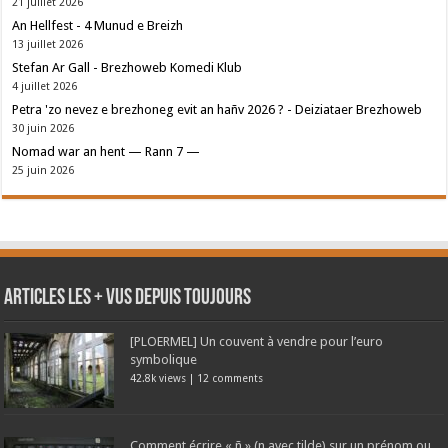
21 juillet 2026
An Hellfest - 4 Munud e Breizh
13 juillet 2026
Stefan Ar Gall - Brezhoweb Komedi Klub
4 juillet 2026
Petra 'zo nevez e brezhoneg evit an hañv 2026 ? - Deiziataer Brezhoweb
30 juin 2026
Nomad war an hent — Rann 7 —
25 juin 2026
Articles les + vus depuis toujours
[PLOERMEL] Un couvent à vendre pour l’euro
symbolique
42.8k views
|
12 comments
Comment écrire « ñ » (n avec tilde) sur un prénom ou