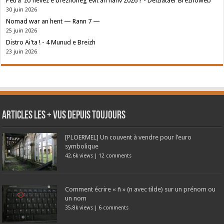
Petra 'zo nevez e brezhoneg evit an hañv 2026 ? - Deiziataer Brezhoweb
30 juin 2026
Nomad war an hent — Rann 7 —
25 juin 2026
Distro Ai'ta ! - 4 Munud e Breizh
23 juin 2026
Articles les + vus depuis toujours
[PLOERMEL] Un couvent à vendre pour l’euro
symbolique
42.6k views
|
12 comments
Comment écrire « ñ » (n avec tilde) sur un prénom ou
un nom
35.8k views
|
6 comments