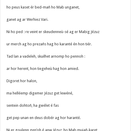
ho peus kaset ér bed-mañ ho Mab unganet,
ganet ag ar Werhiez Vari.
Ni ho ped : re veint er skeudenneù-sé ag er Mabig Jézuz
ur merch ag ho prezañs hag ho karanté én hon tiér.
Tad lan a vadeleh, skuilhet arnomp ho pennoh :
ar hor herent, hon tiegeheù hag hon amied.
Digoret hor halon,
ma helléemp digemer Jézuz get lewéné,
sentein dohtoñ, ha gwélet é fas
get pep unan en deus dobér ag hor haranté.
Ni er goulenn gen’oh é anw Jézuz, ho Mab muiañ-karet,