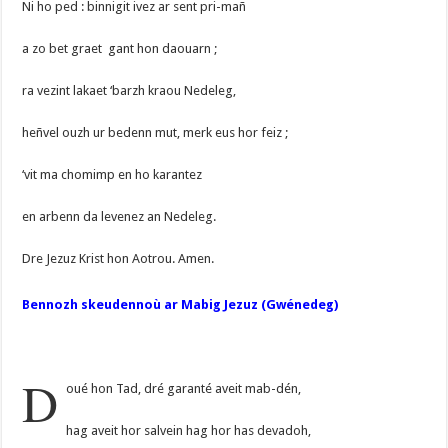
Ni ho ped : binnigit ivez ar sent pri-mañ
a zo bet graet gant hon daouarn ;
ra vezint lakaet ‘barzh kraou Nedeleg,
heñvel ouzh ur bedenn mut, merk eus hor feiz ;
‘vit ma chomimp en ho karantez
en arbenn da levenez an Nedeleg.
Dre Jezuz Krist hon Aotrou. Amen.
Bennozh skeudennoù ar Mabig Jezuz (Gwénedeg)
D
oué hon Tad, dré garanté aveit mab-dén,
hag aveit hor salvein hag hor has devadoh,