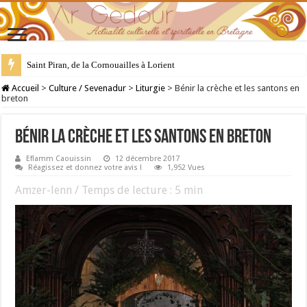
28 juillet : Saint Samson de Dol, père de la Bretagne chrétienne
Accueil
>
Culture / Sevenadur
>
Liturgie
>
Bénir la crèche et les santons en
breton
Bénir la crèche et les santons en breton
Eflamm Caouissin
12 décembre 2017
Réagissez et donnez votre avis !
1,952 Vues
Amzer-lenn / Temps de lecture :
5
min