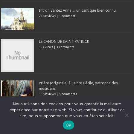
Intron Santez Anna… un cantique bien connu
21.5k views
|
1 comment
LE CANON DE SAINT PATRICK
19k views
|
3 comments
Prière (originale) à Sainte Cécile, patronne des
musiciens
18.5k views
|
5 comments
Nous utilisons des cookies pour vous garantir la meilleure
expérience sur notre site web. Si vous continuez à utiliser ce
Articles les + commentés ce mois
site, nous supposerons que vous en êtes satisfait.
Ne manquez pas la nouveauté de Bernard Rio "LA REVOLUTION DES
OK
Saint-Divy : quand une lecture maximaliste de la loi
OMBRES".
CLIQUEZ ICI POUR EN SAVOIR PLUS
ou
Ignorer
de 1905 s’attaque au patrimoine breton