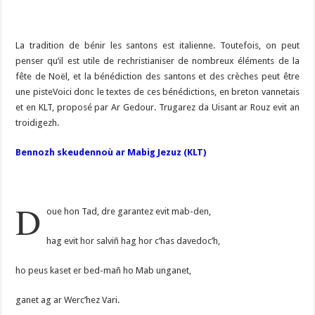
La tradition de bénir les santons est italienne. Toutefois, on peut
penser qu’il est utile de rechristianiser de nombreux éléments de la
fête de Noël, et la bénédiction des santons et des crèches peut être
une pisteVoici donc le textes de ces bénédictions, en breton vannetais
et en KLT, proposé par Ar Gedour. Trugarez da Uisant ar Rouz evit an
troidigezh.
Bennozh skeudennoù ar Mabig Jezuz (KLT)
D
oue hon Tad, dre garantez evit mab-den,
hag evit hor salviñ hag hor c’has davedoc’h,
ho peus kaset er bed-mañ ho Mab unganet,
ganet ag ar Werc’hez Vari.