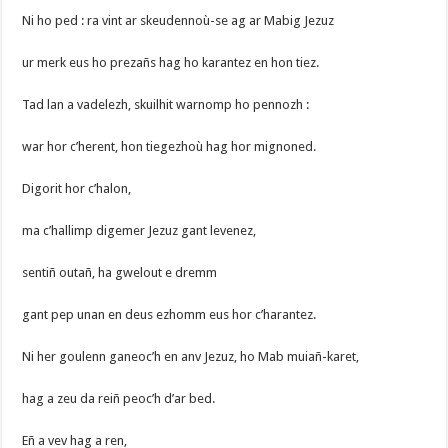
Ni ho ped : ra vint ar skeudennoù-se ag ar Mabig Jezuz
ur merk eus ho prezañs hag ho karantez en hon tiez.
Tad lan a vadelezh, skuilhit warnomp ho pennozh :
war hor c’herent, hon tiegezhoù hag hor mignoned.
Digorit hor c’halon,
ma c’hallimp digemer Jezuz gant levenez,
sentiñ outañ, ha gwelout e dremm
gant pep unan en deus ezhomm eus hor c’harantez.
Ni her goulenn ganeoc’h en anv Jezuz, ho Mab muiañ-karet,
hag a zeu da reiñ peoc’h d’ar bed.
Eñ a vev hag a ren,