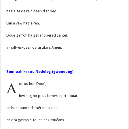
hag e za de reiñ peah d’er bed.
Eañ a véw hag e rén,
Doué gen’oh ha get ar Spered Santél,
a-holl-viskoazh da virviken. Amen.
Bennozh kraou Nedeleg (gwenedeg)
A
otrou hon Doué,
hwi hag ho peus kemeret pri-douar
en ho taouorn d’obér mab-den,
en dra gærañ é-touéh ar Grouéañs