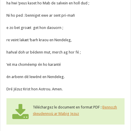
ha hwi ‘peus kaset ho Mab de salvein en holl dud ;
Ni ho ped : benniget ewe ar sent pri-mañ
e zo bet groæt get hon daouorn ;
re veint lakæt ‘barh kraou en Nendeleg,
hañval doh ur bédenn mut, merch ag hor fé ;
‘eit ma choméemp én ho karanté
én arbenn dé lewéné en Nendeleg.
Dré Jézuz Krist hon Aotrou. Amen.
Téléchargez le document en format PDF :
Bennozh
skeudennoù ar Mabig Jezuz