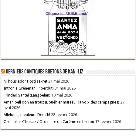
Derniers cantiques bretons de Kan Iliz
Ni hous ador Hosti sakret
31 mai 2026
Intron a Grénenan (Ploërdut)
31 mai 2026
Trinded Santel (Langoëlan)
19 mai 2026
Amañ pell doh en trouz (Bouéh er mæzeù : la voix des campagnes)
27
avril 2026
Allelouia, meuleudi Deoc’h!
28 février 2026
Ordinal ar C’horaiz / Ordinaire de Carême en breton
17 février 2026