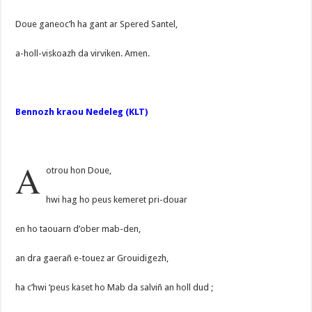
Doue ganeoc’h ha gant ar Spered Santel,
a-holl-viskoazh da virviken. Amen.
Bennozh kraou Nedeleg (KLT)
A
otrou hon Doue,
hwi hag ho peus kemeret pri-douar
en ho taouarn d’ober mab-den,
an dra gaerañ e-touez ar Grouidigezh,
ha c’hwi ‘peus kaset ho Mab da salviñ an holl dud ;