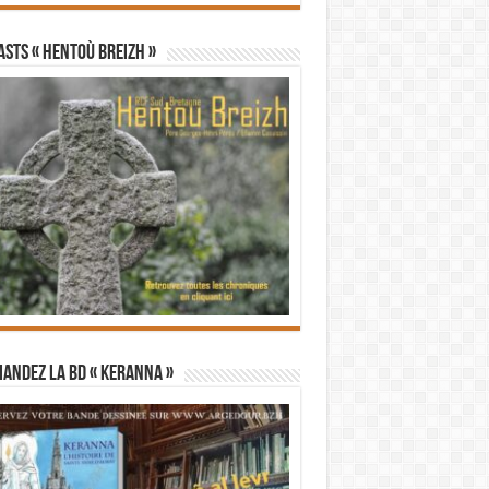
STS « Hentoù Breizh »
andez la BD « Keranna »