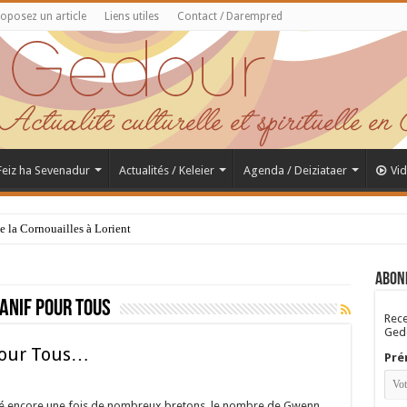
oposez un article
Liens utiles
Contact / Darempred
 Feiz ha Sevenadur
Actualités / Keleier
Agenda / Deiziataer
Vi
de la Cornouailles à Lorient
Abon
anif pour tous
Rece
Gedo
pour Tous…
Pré
lé encore une fois de nombreux bretons, le nombre de Gwenn