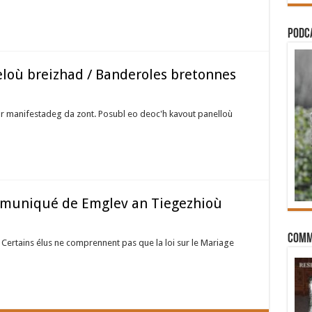
PODCA
eloù breizhad / Banderoles bretonnes
ar manifestadeg da zont. Posubl eo deoc'h kavout panelloù
muniqué de Emglev an Tiegezhioù
Comm
ertains élus ne comprennent pas que la loi sur le Mariage