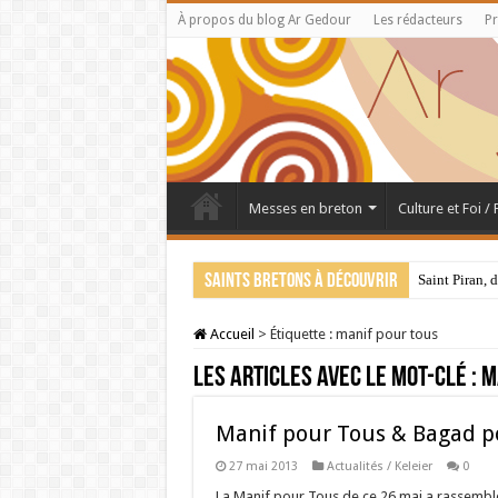
À propos du blog Ar Gedour
Les rédacteurs
Pr
Messes en breton
Culture et Foi /
Saints bretons à découvrir
Saint Piran, 
Accueil
>
Étiquette :
manif pour tous
Les articles avec le mot-clé :
m
Manif pour Tous & Bagad 
27 mai 2013
Actualités / Keleier
0
La Manif pour Tous de ce 26 mai a rassemb