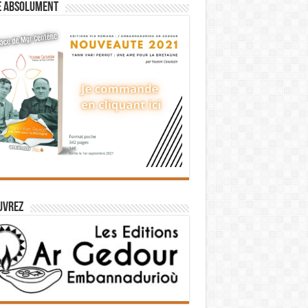
e absolument
uvrez