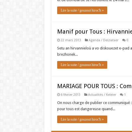
Lire la suite / gouzout hiroc'h »
Manif pour Tous : Hirvanni
22 mars 2013
Agenda / Deiziataer
0
Setu an hirvannieloù a vo diskouezet e-pad 
brezhonek...
Lire la suite / gouzout hiroc'h »
MARIAGE POUR TOUS : Com
6 février 2013
Actualités / Keleier
1
On nous charge de publier ce communiqué : C
pour tous est dangereuse quand...
Lire la suite / gouzout hiroc'h »