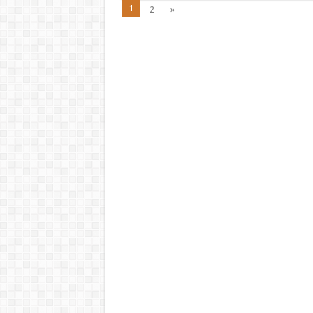
1
2
»