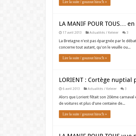
Lire la suite / gouzout hiroc'h »
LA MANIF POUR TOUS… en B
17 avril 2013
Actualités / Keleier
3
La Bretagne n'est pas épargnée par le débat
concerne tout autant, qu'on le veuille ou...
Lire la suite / gouzout hiroc'h »
LORIENT : Cortège nuptial 
6 avril 2013
Actualités / Keleier
3
Alors que Lorient fêtait son 20ème carnaval 
de voitures et plus d'une centaine de...
Lire la suite / gouzout hiroc'h »