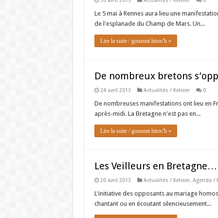
30 avril 2013
Actualités / Keleier
0
Le 5 mai à Rennes aura lieu une manifestatio
de l'esplanade du Champ de Mars. Un...
Lire la suite / gouzout hiroc'h »
De nombreux bretons s’opp
24 avril 2013
Actualités / Keleier
0
De nombreuses manifestations ont lieu en Fra
après-midi. La Bretagne n'est pas en...
Lire la suite / gouzout hiroc'h »
Les Veilleurs en Bretagne…
20 avril 2013
Actualités / Keleier
,
Agenda / 
L'initiative des opposants au mariage homos
chantant ou en écoutant silencieusement...