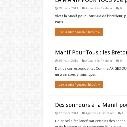
LA MANIF POUR TOUS vue p
29 mars 2013
Actualités / Keleier
0
Vivez la Manif pour Tous vue de l'intérieur, 
Paris.
Lire la suite / gouzout hiroc'h »
Manif Pour Tous : les Breto
25 mars 2013
Actualités / Keleier
0
De nos correspondants : Comme AR GEDOUR l'
un train spécial ainsi que...
Lire la suite / gouzout hiroc'h »
Des sonneurs à la Manif po
22 mars 2013
Agenda / Deiziataer
1
Un appel a été lancé par certains des sonne
et de bombarde se retrouvent le 24 mars...