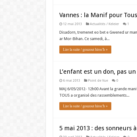
Vannes : la Manif pour Tous
12 mai 2013
Actualités / Keleier
1
Disadorn, tremenet eo bet e Gwened ur mani
ar Mor-Bihan. Ce samedi, à...
Lire la suite / gouzout hiroc'h »
L’enfant est un don, pas u
6 mai 2013
Point de Vue
0
MAJ 6/05/2012- 12h00 Avant la grande manife
TOUS a organisé des rassemblements...
Lire la suite / gouzout hiroc'h »
5 mai 2013 : des sonneurs à