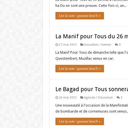
ha Du en sont une preuve. Cette fois-ci, un...
Lire la suite / gouzout hiroc'h »
La Manif pour Tous du 26 m
27 mai 2013
Actualités / Keleier
0
La Manif Pour Tous de dimanche telle que l'o
Questembert, Muzillac venus en car.
Lire la suite / gouzout hiroc'h »
Le Bagad pour Tous sonnera
20 mai 2013
Agenda / Deiziataer
3
Une nouveauté à l'occasion de la Manifestat
de bombarde et de cornemuses sont venus..
Lire la suite / gouzout hiroc'h »