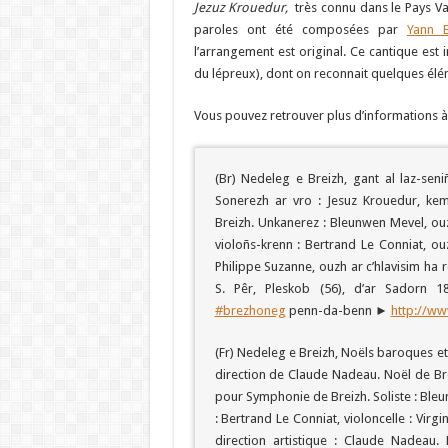
Jezuz Krouedur,
très connu dans le Pays Va
paroles ont été composées par
Yann B
l’arrangement est original. Ce cantique est i
du lépreux), dont on reconnait quelques él
Vous pouvez retrouver plus d’informations 
(Br) Nedeleg e Breizh, gant al laz-se
Sonerezh ar vro : Jesuz Krouedur, ke
Breizh. Unkanerez : Bleunwen Mevel, ouzh 
violoñs-krenn : Bertrand Le Conniat, ouz
Philippe Suzanne, ouzh ar c’hlavisim ha 
S. Pêr, Pleskob (56), d’ar Sadorn
#brezhoneg
penn-da-benn ►
http://w
(Fr) Nedeleg e Breizh, Noëls baroques et
direction de Claude Nadeau. Noël de Br
pour Symphonie de Breizh. Soliste : Bleunw
: Bertrand Le Conniat, violoncelle : Virgi
direction artistique : Claude Nadeau. 