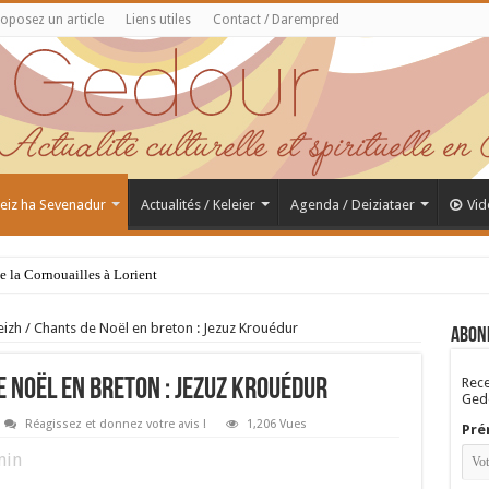
oposez un article
Liens utiles
Contact / Darempred
 Feiz ha Sevenadur
Actualités / Keleier
Agenda / Deiziataer
Vid
de la Cornouailles à Lorient
izh / Chants de Noël en breton : Jezuz Krouédur
Abon
Rece
e Noël en breton : Jezuz Krouédur
Gedo
Réagissez et donnez votre avis !
1,206 Vues
Pré
in