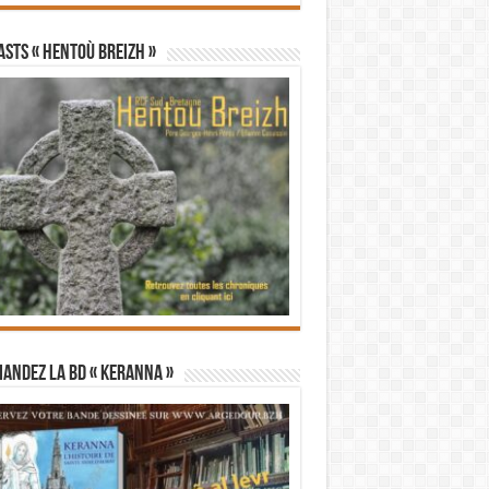
STS « Hentoù Breizh »
andez la BD « Keranna »