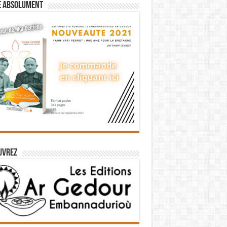
e absolument
uvrez