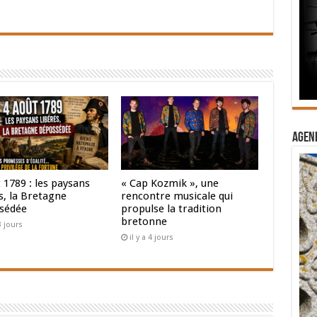
Agend
 1789 : les paysans
« Cap Kozmik », une
s, la Bretagne
rencontre musicale qui
sédée
propulse la tradition
bretonne
 3 jours
il y a 4 jours