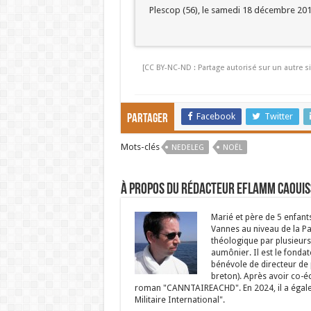
Plescop (56), le samedi 18 décembre 201
[CC BY-NC-ND : Partage autorisé sur un autre si
Facebook
Twitter
Partager
Mots-clés
NEDELEG
NOËL
À propos du rédacteur Eflamm Caouis
Marié et père de 5 enfant
Vannes au niveau de la P
théologique par plusieurs 
aumônier. Il est le fondat
bénévole de directeur de p
breton). Après avoir co-é
roman "CANNTAIREACHD". En 2024, il a égalem
Militaire International".