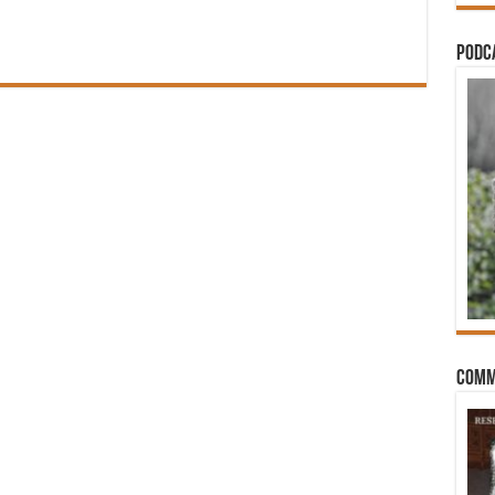
PODCA
Comm