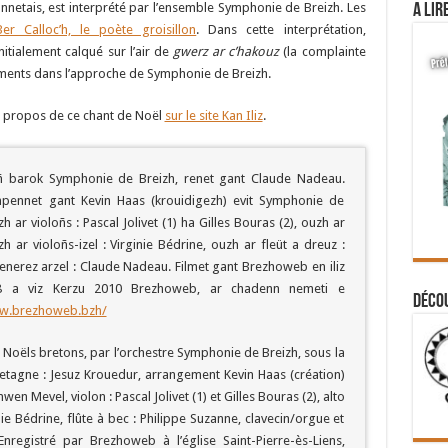
nnetais, est interprété par l’ensemble Symphonie de Breizh. Les
A lir
er Calloc’h, le poète groisillon
. Dans cette interprétation,
nitialement calqué sur l’air de
gwerz ar c’hakouz
(la complainte
éments dans l’approche de Symphonie de Breizh.
à propos de ce chant de Noël
sur le site Kan Iliz
.
niñ barok Symphonie de Breizh, renet gant Claude Nadeau.
mpennet gant Kevin Haas (krouidigezh) evit Symphonie de
ar violoñs : Pascal Jolivet (1) ha Gilles Bouras (2), ouzh ar
h ar violoñs-izel : Virginie Bédrine, ouzh ar fleüt a dreuz :
renerez arzel : Claude Nadeau. Filmet gant Brezhoweb en iliz
 18 a viz Kerzu 2010 Brezhoweb, ar chadenn nemeti e
Déco
ww.brezhoweb.bzh/
 Noëls bretons, par l’orchestre Symphonie de Breizh, sous la
etagne : Jesuz Krouedur, arrangement Kevin Haas (création)
en Mevel, violon : Pascal Jolivet (1) et Gilles Bouras (2), alto
nie Bédrine, flûte à bec : Philippe Suzanne, clavecin/orgue et
Enregistré par Brezhoweb à l’église Saint-Pierre-ès-Liens,