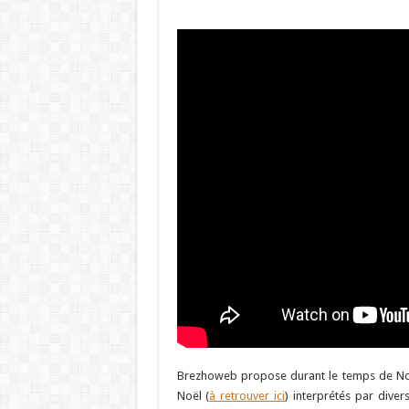
Brezhoweb propose durant le temps de N
Noël (
à retrouver ici
) interprétés par diver