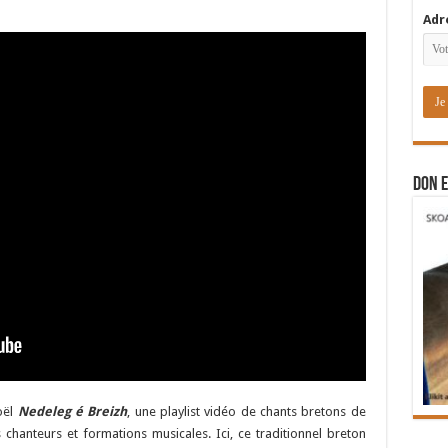
Adr
DON E
oël
Nedeleg é Breizh
, une playlist vidéo de chants bretons de
s chanteurs et formations musicales. Ici, ce traditionnel breton