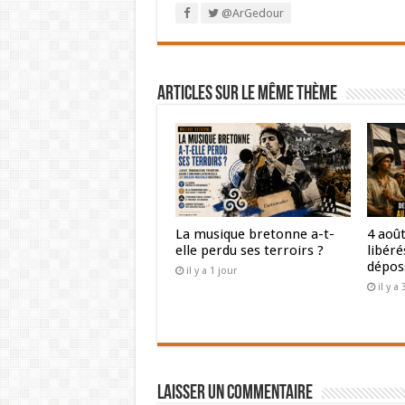
@ArGedour
Articles sur le même thème
La musique bretonne a-t-
4 août
elle perdu ses terroirs ?
libéré
dépos
il y a 1 jour
il y a
Laisser un commentaire