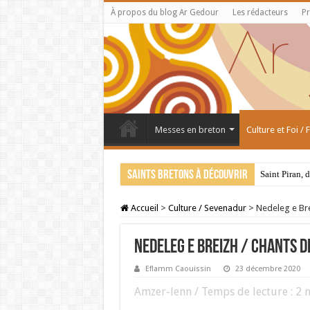
À propos du blog Ar Gedour
Les rédacteurs
Pr
Messes en breton
Culture et Foi /
Saints bretons à découvrir
Saint Piran, 
Accueil
>
Culture / Sevenadur
>
Nedeleg e Bre
Nedeleg e Breizh / Chants d
Eflamm Caouissin
23 décembre 2020
Amzer-lenn / Temps de lecture :
2
m