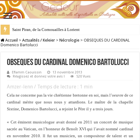
28 juillet : Saint Samson de Dol, père de la Bretagne chrétienne
Accueil
>
Actualités / Keleier
>
Nécrologie
>
OBSEQUES DU CARDINAL
Domenico Bartolucci
OBSEQUES DU CARDINAL Domenico Bartolucci
Eflamm Caouissin
13 novembre 2013
Réagissez et donnez votre avis !
520 Vues
Amzer-lenn / Temps de lecture :
1
min
Cela ne concerne pas la vie chrétienne bretonne en soi, mais l’oeuvre de ce
cardinal mérite que nous nous y attardions. Le maître de la chapelle
Sixtine, Domenico Bartolucci, a rejoint le Père il y a trois jours.
« Cet éminent musicologue avait donné en 2011 un concert de musique
sacrée au Vatican, en l’honneur de Benoît XVI qui l’avait nommé cardinal
en novembre 2010. ll fut un musicien, un compositeur de talent et un