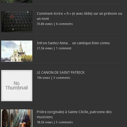
Comment écrire « ñ » (n avec tilde) sur un prénom ou
un nom
35.8k views
|
6 comments
Intron Santez Anna… un cantique bien connu
21.5k views
|
1 comment
LE CANON DE SAINT PATRICK
19k views
|
3 comments
Prière (originale) à Sainte Cécile, patronne des
musiciens
18.5k views
|
5 comments