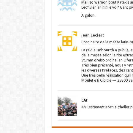
Mall zo warnon bout Katekiz an
Lec’hvien an hini e vo ? Gant p
A galon.
Jean Leclerc
L’ordinaire de la messe latin-b
La revue Imbourc’h a publié, en
de la messe selon le rite extrao
Stumm dreist-ordinal an Ofe
Très bien présenté, nous y retr
les diverses Préfaces, des can
Une très belle réalisation qu’il 
Moulet e ti Cloître — 29800 S
EAT
An Testamant Kozh a c’heller 