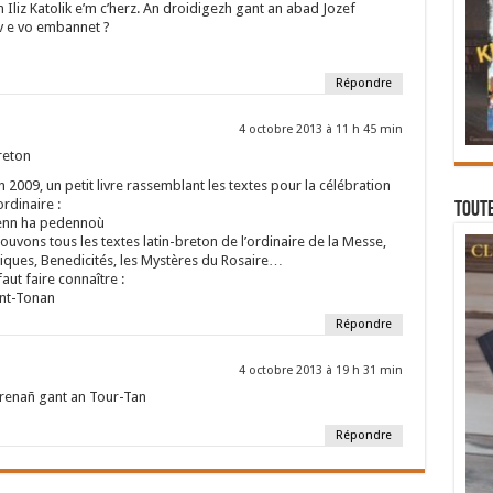
 Iliz Katolik e’m c’herz. An droidigezh gant an abad Jozef
iv e vo embannet ?
Répondre
4 octobre 2013 à 11 h 45 min
reton
 2009, un petit livre rassemblant les textes pour la célébration
rdinaire :
Toute
renn ha pedennoù
ouvons tous les textes latin-breton de l’ordinaire de la Messe,
tiques, Benedicités, les Mystères du Rosaire…
faut faire connaître :
ant-Tonan
Répondre
4 octobre 2013 à 19 h 31 min
prenañ gant an Tour-Tan
Répondre