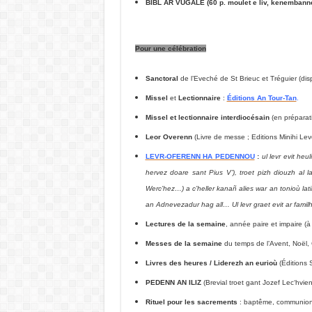
BIBL AR VUGALE (60 p. moulet e liv, kenembann
Pour une célébration
Sanctoral
de l’Eveché de St Brieuc et Tréguier (dis
Missel
et
Lectionnaire
:
Éditions An Tour-Tan
.
Missel et lectionnaire interdiocésain
(en préparati
Leor Overenn
(Livre de messe ; Editions Minihi Le
LEVR-OFERENN HA PEDENNOU
:
ul levr evit he
hervez doare sant Pius V’), troet pizh diouzh al 
Werc’hez…) a c’heller kanañ alies war an tonioù lat
an Adnevezadur hag all… Ul levr graet evit ar fami
Lectures de la semaine
, année paire et impaire (à 
Messes de la semaine
du temps de l’Avent, Noël, 
Livres des heures / Liderezh an eurioù
(Éditions 
PEDENN AN ILIZ
(Brevial troet gant Jozef Lec‘hvie
Rituel pour les sacrements
: baptême, communion, 