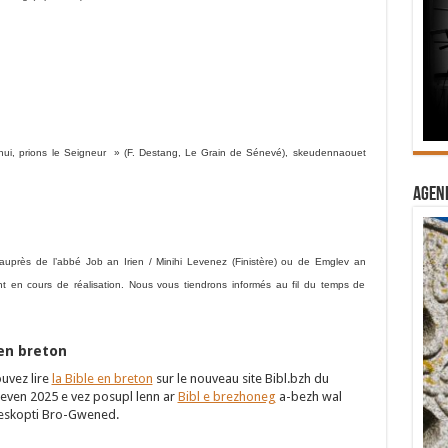
i, prions le Seigneur » (F. Destang, Le Grain de Sénevé), skeudennaouet
Agend
es auprès de l’abbé Job an Irien / Minihi Levenez (Finistère) ou de Emglev an
ont en cours de réalisation. Nous vous tiendrons informés au fil du temps de
 en breton
ouvez lire
la Bible en breton
sur le nouveau site Bibl.bzh du
even 2025 e vez posupl lenn ar
Bibl e brezhoneg
a-bezh wal
t eskopti Bro-Gwened.