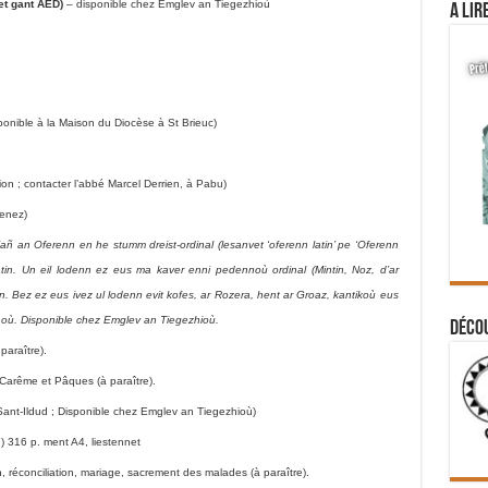
et gant AED)
– disponible chez Emglev an Tiegezhioù
A lir
ponible à la Maison du Diocèse à St Brieuc)
on ; contacter l’abbé Marcel Derrien, à Pabu)
venez)
uliañ an Oferenn en he stumm dreist-ordinal (lesanvet ‘oferenn latin’ pe ‘Oferenn
latin. Un eil lodenn ez eus ma kaver enni pedennoù ordinal (Mintin, Noz, d’ar
in. Bez ez eus ivez ul lodenn evit kofes, ar Rozera, hent ar Groaz, kantikoù eus
lhoù. Disponible chez Emglev an Tiegezhioù.
Déco
paraître).
Carême et Pâques (à paraître).
Sant-Ildud ; Disponible chez Emglev an Tiegezhioù)
n) 316 p. ment A4, liestennet
réconciliation, mariage, sacrement des malades (à paraître).