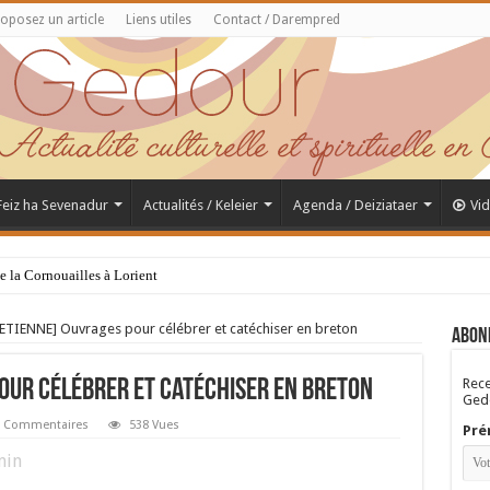
oposez un article
Liens utiles
Contact / Darempred
 Feiz ha Sevenadur
Actualités / Keleier
Agenda / Deiziataer
Vi
de la Cornouailles à Lorient
ETIENNE] Ouvrages pour célébrer et catéchiser en breton
Abon
Rece
pour célébrer et catéchiser en breton
Gedo
 Commentaires
538 Vues
Pré
in