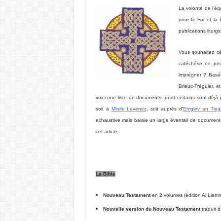
La volonté de l’é
pour la Foi et la
publications litur
Vous souhaitez cé
catéchèse ne peut
imprégner ? Basée
Brieuc-Tréguier, 
voici une liste de documents, dont certains sont déj
soit à
Minihi Levenez
, soit auprès d’
Emglev an Tieg
exhaustive mais balaie un large éventail de documents
cet article.
La Bible
Nouveau Testament
en 2 volumes (édition Al Liam
Nouvelle version du Nouveau Testament
traduit 