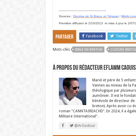
__________________________
Sources :
Diocèse de St Brieuc et Tréguier
/
Minihi Le
Première diffusion le 2/10/2013 et mise à jour le 2/07
Facebook
Twitter
Partager
Mots-clés
BIBLE EN BRETON
CULTURE BRETO
À propos du rédacteur Eflamm Caouis
Marié et père de 5 enfant
Vannes au niveau de la P
théologique par plusieurs 
aumônier. Il est le fondat
bénévole de directeur de p
breton). Après avoir co-é
roman "CANNTAIREACHD". En 2024, il a égalem
Militaire International".
@ArGedour