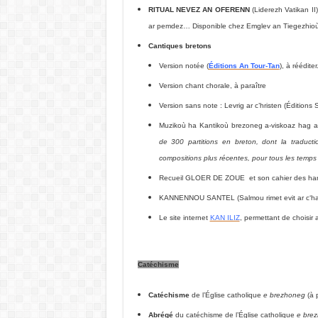
RITUAL NEVEZ AN OFERENN
(Liderezh Vatikan I
ar pemdez… Disponible chez Emglev an Tiegezhioù
Cantiques bretons
Version notée (
Éditions An Tour-Tan
), à rééditer
Version chant chorale, à paraître
Version sans note : Levrig ar c’hristen (Éditions
Muzikoù ha Kantikoù brezoneg a-viskoaz hag a-
de 300 partitions en breton, dont la traduct
compositions plus récentes, pour tous les temps 
Recueil GLOER DE ZOUE et son cahier des har
KANNENNOU SANTEL (Salmou rimet evit ar c‘han
Le site internet
KAN ILIZ
, permettant de choisir 
Catéchisme
Catéchisme
de l’Église catholique
e brezhoneg
(à p
Abrégé
du catéchisme de l’Église catholique
e bre