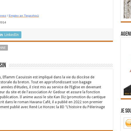
venez
/
Emglev an Tiegezhioù
/2014
Agend
LinkedIn
NNE
sin
s, Eflamm Caouissin est impliqué dans la vie du diocèse de
astorale du breton. Tout en approfondissant son bagage
années d’études, il s’est mis au service de l’Eglise en devenant
eur du site et de l'association Ar Gedour et assure la fonction
ublication. Il anime aussi le site Kan Iliz (promotion du cantique
crit dans le roman Havana Café, il a publié en 2022 son premier
ent publié avec René Le Honzec la BD "L'histoire du Pèlerinage
Je so