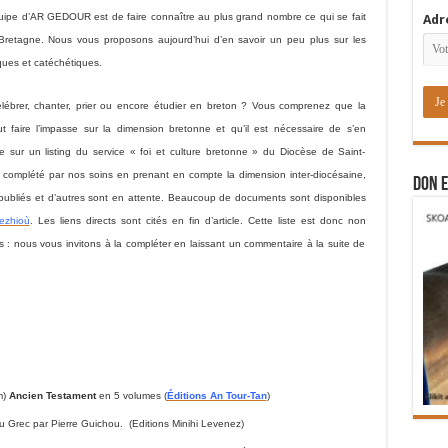
quipe d’AR GEDOUR est de faire connaître au plus grand nombre ce qui se fait
Adr
 Bretagne. Nous vous proposons aujourd’hui d’en savoir un peu plus sur les
giques et catéchétiques.
lébrer, chanter, prier ou encore étudier en breton ? Vous comprenez que la
 faire l’impasse sur la dimension bretonne et qu’il est nécessaire de s’en
 sur un listing du service « foi et culture bretonne » du Diocèse de Saint-
et complété par nos soins en prenant en compte la dimension inter-diocésaine,
DON E
à publiés et d’autres sont en attente. Beaucoup de documents sont disponibles
ezhioù
. Les liens directs sont cités en fin d’article. Cette liste est donc non
 : nous vous invitons à la compléter en laissant un commentaire à la suite de
m)
Ancien Testament
en 5 volumes (
Éditions An Tour-Tan
)
du Grec par Pierre Guichou.
(Editions Minihi Levenez)