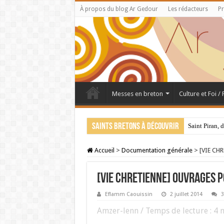
À propos du blog Ar Gedour
Les rédacteurs
Pr
Messes en breton
Culture et Foi /
Saints bretons à découvrir
Saint Piran, 
Accueil
>
Documentation générale
>
[VIE CHR
[VIE CHRETIENNE] Ouvrages 
Eflamm Caouissin
2 juillet 2014
3
Amzer-lenn / Temps de lecture :
4
m