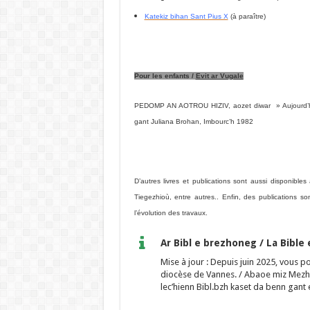
Katekiz bihan Sant Pius X
(à paraître)
Pour les enfants /
Evit ar Vugale
PEDOMP AN AOTROU HIZIV, aozet diwar » Aujourd’hu
gant Juliana Brohan, Imbourc’h 1982
D’autres livres et publications sont aussi disponibl
Tiegezhioù, entre autres.. Enfin, des publications s
l’évolution des travaux.
Ar Bibl e brezhoneg / La Bible
Mise à jour : Depuis juin 2025, vous p
diocèse de Vannes. / Abaoe miz Mezh
lec’hienn Bibl.bzh kaset da benn gan