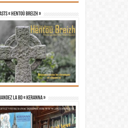
STS « Hentoù Breizh »
andez la BD « Keranna »