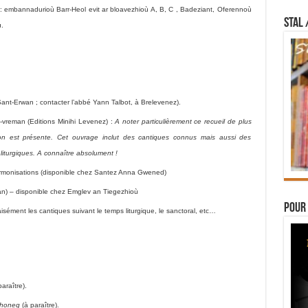
I): embannadurioù Barr-Heol evit ar bloavezhioù A, B, C , Badeziant, Oferennoù
STAL 
.
.
 Sant-Erwan ; contacter l’abbé Yann Talbot, à Brelevenez).
vreman (Editions Minihi Levenez) :
A noter particulièrement ce recueil de plus
ion est présente. Cet ouvrage inclut des cantiques connus mais aussi des
liturgiques. A connaître absolument !
monisations (disponible chez Santez Anna Gwened)
) – disponible chez Emglev an Tiegezhioù
Pour 
aisément les cantiques suivant le temps liturgique, le sanctoral, etc…
araître).
zhoneg
(à paraître).