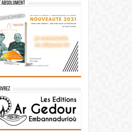
e absolument
uvrez