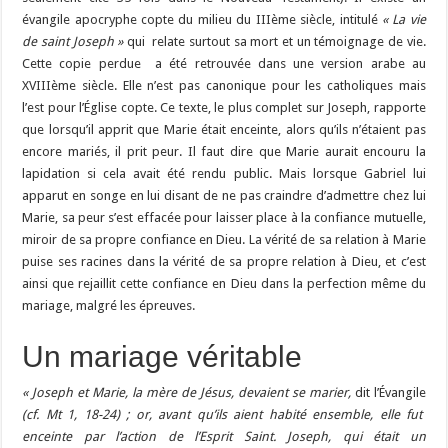
évangile apocryphe copte du milieu du IIIème siècle, intitulé
« La vie
de saint Joseph »
qui relate surtout sa mort et un témoignage de vie.
Cette copie perdue a été retrouvée dans une version arabe au
XVIIIème siècle. Elle n’est pas canonique pour les catholiques mais
l’est pour l’Église copte. Ce texte, le plus complet sur Joseph, rapporte
que lorsqu’il apprit que Marie était enceinte, alors qu’ils n’étaient pas
encore mariés, il prit peur. Il faut dire que Marie aurait encouru la
lapidation si cela avait été rendu public. Mais lorsque Gabriel lui
apparut en songe en lui disant de ne pas craindre d’admettre chez lui
Marie, sa peur s’est effacée pour laisser place à la confiance mutuelle,
miroir de sa propre confiance en Dieu. La vérité de sa relation à Marie
puise ses racines dans la vérité de sa propre relation à Dieu, et c’est
ainsi que rejaillit cette confiance en Dieu dans la perfection même du
mariage, malgré les épreuves.
Un mariage véritable
« Joseph et Marie, la mère de Jésus, devaient se marier,
dit l’Évangile
(cf. Mt 1, 18-24) ; or, avant qu’ils aient habité ensemble, elle fut
enceinte par l’action de l’Esprit Saint. Joseph, qui était un