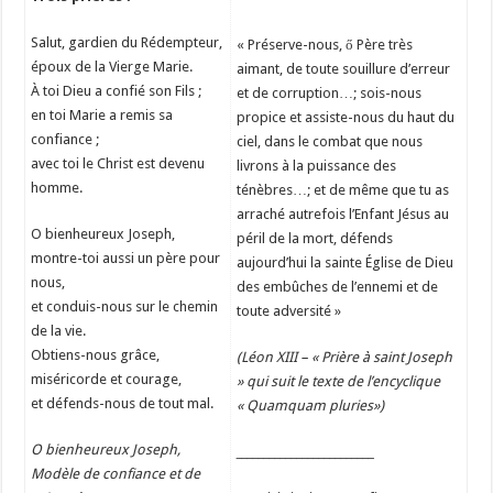
Salut, gardien du Rédempteur,
« Préserve-nous, ő Père très
époux de la Vierge Marie.
aimant, de toute souillure d’erreur
À toi Dieu a confié son Fils ;
et de corruption…; sois-nous
en toi Marie a remis sa
propice et assiste-nous du haut du
confiance ;
ciel, dans le combat que nous
avec toi le Christ est devenu
livrons à la puissance des
homme.
ténèbres…; et de même que tu as
arraché autrefois l’Enfant Jésus au
O bienheureux Joseph,
péril de la mort, défends
montre-toi aussi un père pour
aujourd’hui la sainte Église de Dieu
nous,
des embûches de l’ennemi et de
et conduis-nous sur le chemin
toute adversité »
de la vie.
Obtiens-nous grâce,
(Léon XIII – « Prière à saint Joseph
miséricorde et courage,
» qui suit le texte de l’encyclique
et défends-nous de tout mal.
« Quamquam pluries»)
O bienheureux Joseph,
_________________________
Modèle de confiance et de