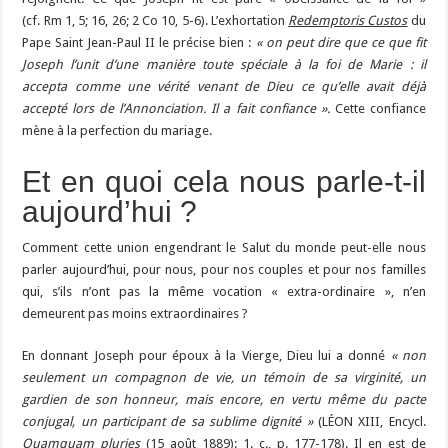
(cf. Rm 1, 5; 16, 26; 2 Co 10, 5-6). L’exhortation
Redemptoris Custos
du
Pape Saint Jean-Paul II le précise bien :
« on peut dire que ce que fit
Joseph l’unit d’une manière toute spéciale à la foi de Marie : il
accepta comme une vérité venant de Dieu ce qu’elle avait déjà
accepté lors de l’Annonciation. Il a fait confiance ».
Cette confiance
mène à la perfection du mariage.
Et en quoi cela nous parle-t-il
aujourd’hui ?
Comment cette union engendrant le Salut du monde peut-elle nous
parler aujourd’hui, pour nous, pour nos couples et pour nos familles
qui, s’ils n’ont pas la même vocation « extra-ordinaire », n’en
demeurent pas moins extraordinaires ?
En donnant Joseph pour époux à la Vierge, Dieu lui a donné
« non
seulement un compagnon de vie, un témoin de sa virginité, un
gardien de son honneur, mais encore, en vertu même du pacte
conjugal, un participant de sa sublime dignité »
(LÉON XIII, Encycl.
Quamquam pluries
(15 août 1889): 1. c., p. 177-178). Il en est de