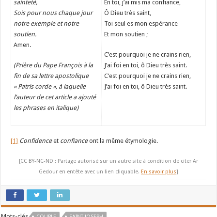
sainteté,
En toi, j’ai mis ma confiance,
Sois pour nous chaque jour
Ô Dieu très saint,
notre exemple et notre
Toi seul es mon espérance
soutien.
Et mon soutien ;
Amen.
C’est pourquoi je ne crains rien,
(Prière du Pape François à la
J’ai foi en toi, ô Dieu très saint.
fin de sa lettre apostolique
C’est pourquoi je ne crains rien,
« Patris corde », à laquelle
J’ai foi en toi, ô Dieu très saint.
l’auteur de cet article a ajouté
les phrases en italique)
[1]
Confidence
et
confiance
ont la même étymologie.
[CC BY-NC-ND : Partage autorisé sur un autre site à condition de citer Ar
Gedour en entête avec un lien cliquable.
En savoir plus
]
Mots-clés
COUPLE
SAINT JOSEPH