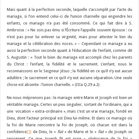
Mais quant à la perfection seconde, laquelle s’accomplit par l’acte du
mariage, si l’on entend celui-ci de l’union charnelle qui engendre les
enfants, ce mariage n’a pas été consommé. Ce qui fait dire à S.
Ambroise : « Ne sois pas ému si l’Écriture l’appelle souvent épouse : ce
n’est pas pour lui enlever sa virginité, mais pour attester le lien du
mariage et la célébration des noces. » – Cependant ce mariage a eu
aussi la perfection seconde quant à l’éducation de l’enfant, comme dit
S. Augustin : « Tout le bien du mariage est accompli chez les parents
du Christ : l’enfant, la fidélité et le sacrement. L’enfant, nous le
reconnaissons en le Seigneur Jésus ; la fidélité en ce qu’il n’y eut aucun
adultère ; le sacrement en ce qu’il n’y eut aucune séparation. Une seule
chose est absente : l’union charnelle. » (IIIa Q.29 a.2)
Ne nous méprenons pas : le mariage entre Marie et Joseph est bien un
véritable mariage. Certes un peu singulier, sortant de l’ordinaire, qui a
une vocation « extra-ordinaire », mais c’est un vrai mariage, fondé en
Dieu, dont l’acteur principal est Dieu lui-même. Et dans ce mariage où
la foi de Marie rencontre la foi de Joseph, où chacun est dans la
confidence
[1]
de Dieu, le «
fiat »
de Marie et le «
fiat »
de Joseph se
rejoignent. Ce que Joseph fit est pure « obéissance de la foi »