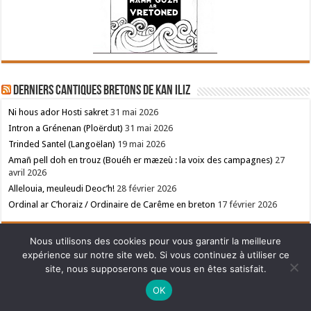
Derniers cantiques bretons de Kan Iliz
Ni hous ador Hosti sakret
31 mai 2026
Intron a Grénenan (Ploërdut)
31 mai 2026
Trinded Santel (Langoëlan)
19 mai 2026
Amañ pell doh en trouz (Bouéh er mæzeù : la voix des campagnes)
27
avril 2026
Allelouia, meuleudi Deoc’h!
28 février 2026
Ordinal ar C’horaiz / Ordinaire de Carême en breton
17 février 2026
Nous utilisons des cookies pour vous garantir la meilleure
expérience sur notre site web. Si vous continuez à utiliser ce
site, nous supposerons que vous en êtes satisfait.
Ne manquez pas la nouveauté de Bernard Rio "LA REVOLUTION DES
OK
OMBRES".
CLIQUEZ ICI POUR EN SAVOIR PLUS
ou
Ignorer