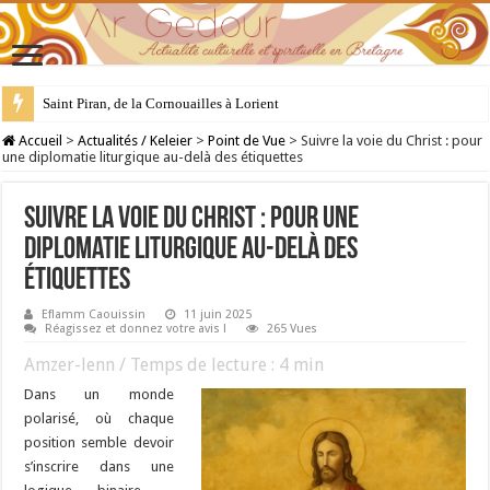
Saint Piran, de la Cornouailles à Lorient
28 juillet : Saint Samson de Dol, père de la Bretagne chrétienne
Accueil
>
Actualités / Keleier
>
Point de Vue
>
Suivre la voie du Christ : pour
une diplomatie liturgique au-delà des étiquettes
Suivre la voie du Christ : pour une
diplomatie liturgique au-delà des
étiquettes
Eflamm Caouissin
11 juin 2025
Réagissez et donnez votre avis !
265 Vues
Amzer-lenn / Temps de lecture :
4
min
Dans un monde
polarisé, où chaque
position semble devoir
s’inscrire dans une