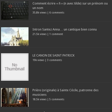
Comment écrire « ñ » (n avec tilde) sur un prénom ou
un nom
35.8k views
|
6 comments
Intron Santez Anna… un cantique bien connu
21.5k views
|
1 comment
LE CANON DE SAINT PATRICK
19k views
|
3 comments
Prière (originale) à Sainte Cécile, patronne des
musiciens
18.5k views
|
5 comments