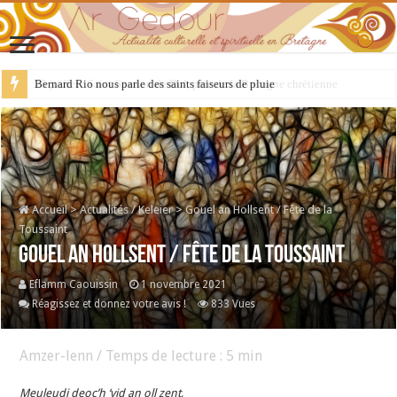
Bernard Rio nous parle des saints faiseurs de pluie
Accueil
>
Actualités / Keleier
>
Gouel an Hollsent / Fête de la
Toussaint
Gouel an Hollsent / Fête de la Toussaint
Eflamm Caouissin
1 novembre 2021
Réagissez et donnez votre avis !
833 Vues
Amzer-lenn / Temps de lecture :
5
min
Meuleudi deoc’h ‘vid an oll zent,