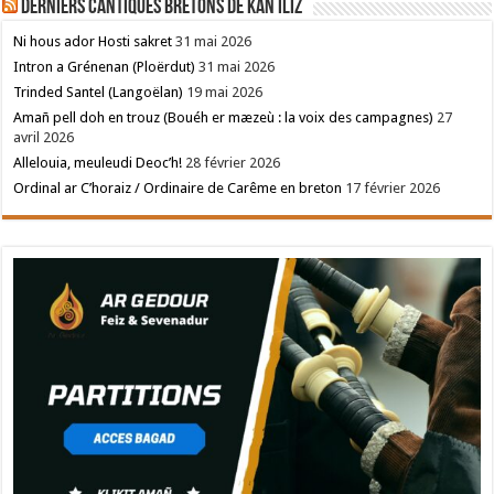
Derniers cantiques bretons de Kan Iliz
Ni hous ador Hosti sakret
31 mai 2026
Intron a Grénenan (Ploërdut)
31 mai 2026
Trinded Santel (Langoëlan)
19 mai 2026
Amañ pell doh en trouz (Bouéh er mæzeù : la voix des campagnes)
27
avril 2026
Allelouia, meuleudi Deoc’h!
28 février 2026
Ordinal ar C’horaiz / Ordinaire de Carême en breton
17 février 2026