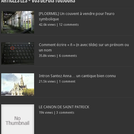
Articles les + vus depuis toujours
[PLOERMEL] Un couvent à vendre pour l’euro
symbolique
42.6k views
|
12 comments
Comment écrire « ñ » (n avec tilde) sur un prénom ou
un nom
35.8k views
|
6 comments
Intron Santez Anna… un cantique bien connu
21.5k views
|
1 comment
LE CANON DE SAINT PATRICK
19k views
|
3 comments