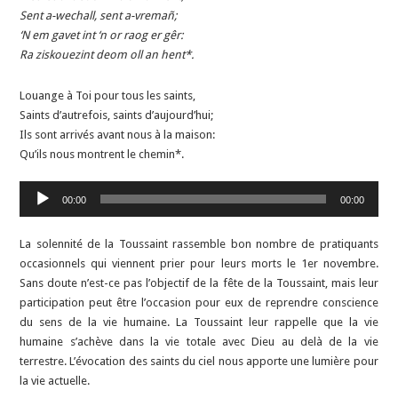
Sent a-wechall, sent a-vremañ;
‘N em gavet int ‘n or raog er gêr:
Ra ziskouezint deom oll an hent*.
Louange à Toi pour tous les saints,
Saints d’autrefois, saints d’aujourd’hui;
Ils sont arrivés avant nous à la maison:
Qu’ils nous montrent le chemin*.
Lecteur
00:00
00:00
audio
La solennité de la Toussaint rassemble bon nombre de pratiquants
occasionnels qui viennent prier pour leurs morts le 1er novembre.
Sans doute n’est-ce pas l’objectif de la fête de la Toussaint, mais leur
participation peut être l’occasion pour eux de reprendre conscience
du sens de la vie humaine. La Toussaint leur rappelle que la vie
humaine s’achève dans la vie totale avec Dieu au delà de la vie
terrestre. L’évocation des saints du ciel nous apporte une lumière pour
la vie actuelle.