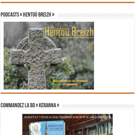
PODCASTS « Hentoù Breizh »
Commandez la BD « Keranna »