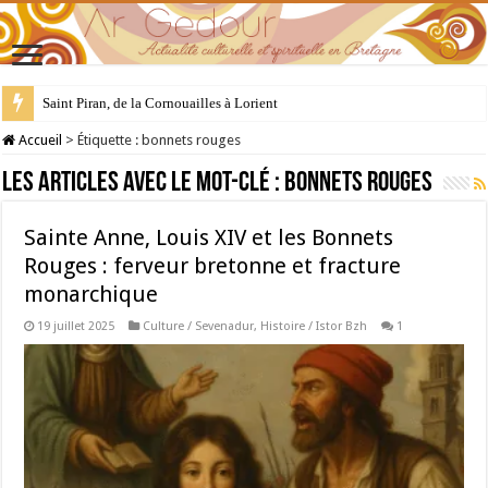
Saint Piran, de la Cornouailles à Lorient
28 juillet : Saint Samson de Dol, père de la Bretagne chrétienne
Accueil
>
Étiquette :
bonnets rouges
Les articles avec le mot-clé :
bonnets rouges
Sainte Anne, Louis XIV et les Bonnets
Rouges : ferveur bretonne et fracture
monarchique
19 juillet 2025
Culture / Sevenadur
,
Histoire / Istor Bzh
1