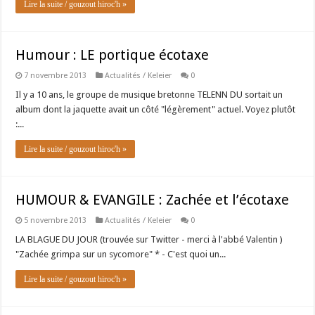
Lire la suite / gouzout hiroc'h »
Humour : LE portique écotaxe
7 novembre 2013
Actualités / Keleier
0
Il y a 10 ans, le groupe de musique bretonne TELENN DU sortait un
album dont la jaquette avait un côté "légèrement" actuel. Voyez plutôt
:...
Lire la suite / gouzout hiroc'h »
HUMOUR & EVANGILE : Zachée et l’écotaxe
5 novembre 2013
Actualités / Keleier
0
LA BLAGUE DU JOUR (trouvée sur Twitter - merci à l'abbé Valentin )
"Zachée grimpa sur un sycomore" * - C'est quoi un...
Lire la suite / gouzout hiroc'h »