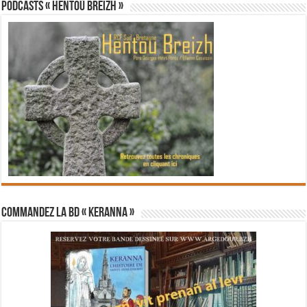
PODCASTS « Hentoù Breizh »
Commandez la BD « Keranna »