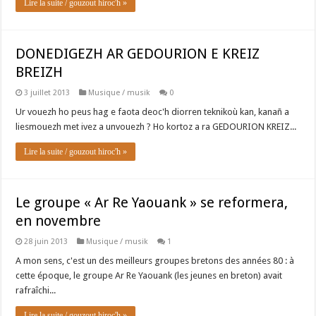
Lire la suite / gouzout hiroc'h »
DONEDIGEZH AR GEDOURION E KREIZ
BREIZH
3 juillet 2013
Musique / musik
0
Ur vouezh ho peus hag e faota deoc'h diorren teknikoù kan, kanañ a
liesmouezh met ivez a unvouezh ? Ho kortoz a ra GEDOURION KREIZ...
Lire la suite / gouzout hiroc'h »
Le groupe « Ar Re Yaouank » se reformera,
en novembre
28 juin 2013
Musique / musik
1
A mon sens, c'est un des meilleurs groupes bretons des années 80 : à
cette époque, le groupe Ar Re Yaouank (les jeunes en breton) avait
rafraîchi...
Lire la suite / gouzout hiroc'h »