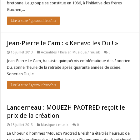
bretonne. Le groupe se constitue en 1986, à l'initiative des frères
Guichen,...
Lire la suite / gouzout hiroc'h »
Jean-Pierre le Cam : « Kenavo les Du ! »
16 juillet 2013
Actualités / Keleier
,
Musique / musik
0
Jean-Pierre Le Cam, bassiste quimpérois emblématique des Sonerien
Du, sonne l’heure de la retraite après quarante années de scène.
Sonerien Du, le...
Lire la suite / gouzout hiroc'h »
Landerneau : MOUEZH PAOTRED reçoit le
prix de la création
15 juillet 2013
Musique / musik
0
Le Choeur d'hommes "Mouezh Paotred Breizh" a été très heureux de
recevoir hier dimanche 14 juillet, lors du Championnat de chant choral