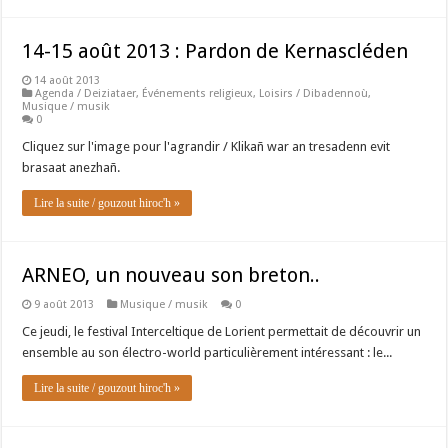
14-15 août 2013 : Pardon de Kernascléden
14 août 2013
Agenda / Deiziataer
,
Événements religieux
,
Loisirs / Dibadennoù
,
Musique / musik
0
Cliquez sur l'image pour l'agrandir / Klikañ war an tresadenn evit
brasaat anezhañ.
Lire la suite / gouzout hiroc'h »
ARNEO, un nouveau son breton..
9 août 2013
Musique / musik
0
Ce jeudi, le festival Interceltique de Lorient permettait de découvrir un
ensemble au son électro-world particulièrement intéressant : le...
Lire la suite / gouzout hiroc'h »