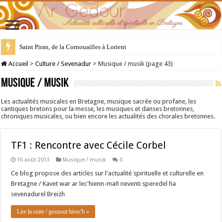
Saint Piran, de la Cornouailles à Lorient
28 juillet : Saint Samson de Dol, père de la Bretagne chrétienne
Accueil
>
Culture / Sevenadur
>
Musique / musik (page 43)
Musique / musik
Les actualités musicales en Bretagne, musique sacrée ou profane, les
cantiques bretons pour la messe, les musiques et danses bretonnes,
chroniques musicales, ou bien encore les actualités des chorales bretonnes.
TF1 : Rencontre avec Cécile Corbel
16 août 2013
Musique / musik
0
Ce blog propose des articles sur l'actualité spirituelle et culturelle en
Bretagne / Kavet war ar lec'hienn-mañ neventi speredel ha
sevenadurel Breizh
Lire la suite / gouzout hiroc'h »