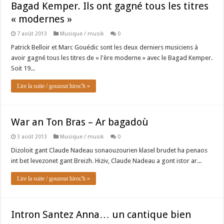
Bagad Kemper. Ils ont gagné tous les titres
« modernes »
7 août 2013
Musique / musik
0
Patrick Belloir et Marc Gouédic sont les deux derniers musiciens à
avoir gagné tous les titres de « l'ère moderne » avec le Bagad Kemper.
Soit 19...
Lire la suite / gouzout hiroc'h »
War an Ton Bras – Ar bagadoù
3 août 2013
Musique / musik
0
Dizoloit gant Claude Nadeau sonaouzourien klasel brudet ha penaos
int bet levezonet gant Breizh. Hiziv, Claude Nadeau a gont istor ar...
Lire la suite / gouzout hiroc'h »
Intron Santez Anna… un cantique bien