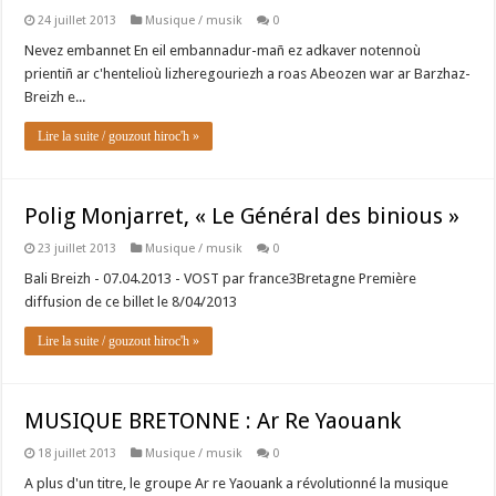
24 juillet 2013
Musique / musik
0
Nevez embannet En eil embannadur-mañ ez adkaver notennoù
prientiñ ar c'hentelioù lizheregouriezh a roas Abeozen war ar Barzhaz-
Breizh e...
Lire la suite / gouzout hiroc'h »
Polig Monjarret, « Le Général des binious »
23 juillet 2013
Musique / musik
0
Bali Breizh - 07.04.2013 - VOST par france3Bretagne Première
diffusion de ce billet le 8/04/2013
Lire la suite / gouzout hiroc'h »
MUSIQUE BRETONNE : Ar Re Yaouank
18 juillet 2013
Musique / musik
0
A plus d'un titre, le groupe Ar re Yaouank a révolutionné la musique