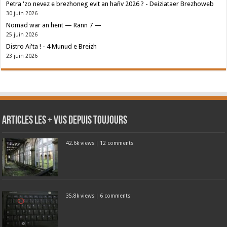
Petra 'zo nevez e brezhoneg evit an hañv 2026 ? - Deiziataer Brezhoweb
30 juin 2026
Nomad war an hent — Rann 7 —
25 juin 2026
Distro Ai'ta ! - 4 Munud e Breizh
23 juin 2026
Articles les + vus depuis toujours
42.6k views
|
12 comments
35.8k views
|
6 comments