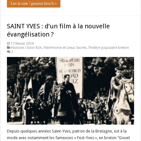
Lire la suite / gouzout hiroc'h »
SAINT YVES : d’un film à la nouvelle
évangélisation ?
17 février 2014
Histoire / Istor Bzh
,
Patrimoine et Lieux Sacrés
,
Théâtre populaire breton
2
Depuis quelques années Saint-Yves, patron de la Bretagne, est à la
mode avec notamment les fameuses « Fest-Yves », en breton "Gouel