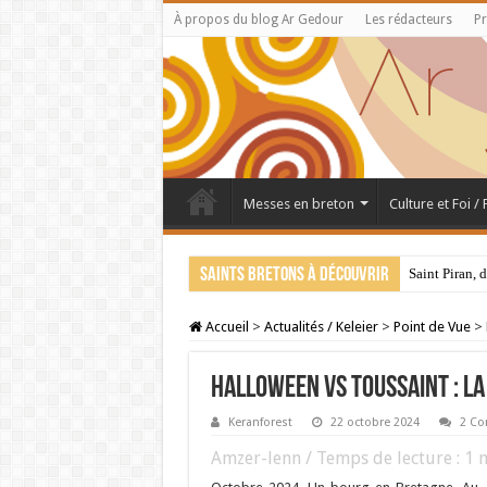
À propos du blog Ar Gedour
Les rédacteurs
Pr
Messes en breton
Culture et Foi /
Saints bretons à découvrir
Saint Piran, 
Accueil
>
Actualités / Keleier
>
Point de Vue
>
Halloween vs Toussaint : la
Keranforest
22 octobre 2024
2 Co
Amzer-lenn / Temps de lecture :
1
m