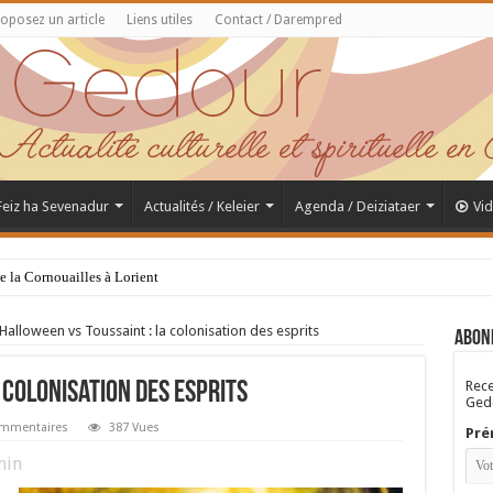
oposez un article
Liens utiles
Contact / Darempred
 Feiz ha Sevenadur
Actualités / Keleier
Agenda / Deiziataer
Vi
de la Cornouailles à Lorient
Halloween vs Toussaint : la colonisation des esprits
Abon
Rece
 colonisation des esprits
Gedo
mmentaires
387 Vues
Pré
in