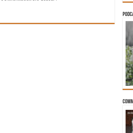
PODCA
Comm