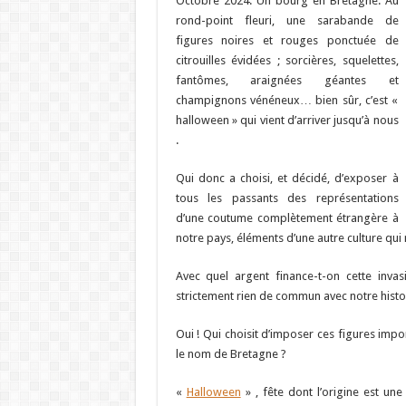
Octobre 2024. Un bourg en Bretagne. Au
rond-point fleuri, une sarabande de
figures noires et rouges ponctuée de
citrouilles évidées ; sorcières, squelettes,
fantômes, araignées géantes et
champignons vénéneux… bien sûr, c’est «
halloween » qui vient d’arriver jusqu’à nous
.
Qui donc a choisi, et décidé, d’exposer à
tous les passants des représentations
d’une coutume complètement étrangère à
notre pays, éléments d’une autre culture qui n
Avec quel argent finance-t-on cette inva
strictement rien de commun avec notre histo
Oui ! Qui choisit d’imposer ces figures imp
le nom de Bretagne ?
«
Halloween
» , fête dont l’origine est un