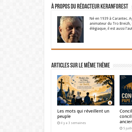
À propos du rédacteur Keranforest
Né en 1939 à Carantec. Ag
animateur du Tro Breizh,
élégiaque, il est aussi l'
Articles sur le même thème
Les mots qui réveillent un
Concil
peuple
concil
ancie
il y a 3 semaines
5 juil