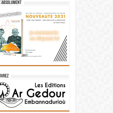
e absolument
uvrez