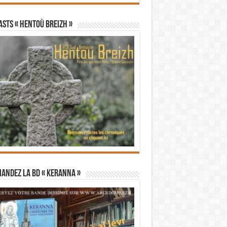
STS « Hentoù Breizh »
andez la BD « Keranna »