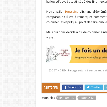
hallowed‘s eve ) est utilisée à des fins merca
Notre pâle
Toussaint
alignant d’éphémè
comparable ! Il est à remarquer comment 
coloniser les esprits, au point de faire oubli
Mais qui donc décide ainsi de coloniser ains
vraie !…
[CC BY-NC-ND : Partage autorisé sur un autre si
Facebook
Twitter
Partager
Mots-clés
HALLOWEEN
TOUSSAINT