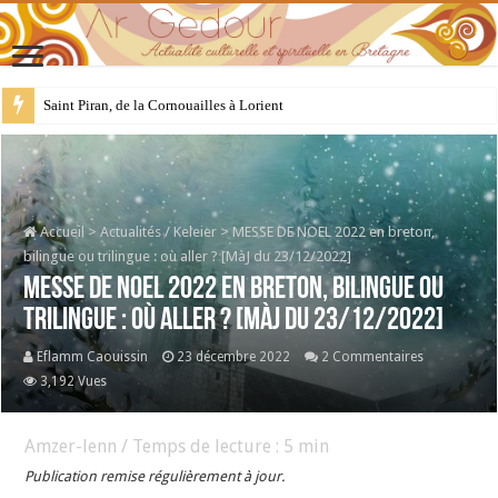
28 juillet : Saint Samson de Dol, père de la Bretagne chrétienne
Accueil
>
Actualités / Keleier
>
MESSE DE NOEL 2022 en breton,
bilingue ou trilingue : où aller ? [MàJ du 23/12/2022]
MESSE DE NOEL 2022 en breton, bilingue ou
trilingue : où aller ? [MàJ du 23/12/2022]
Eflamm Caouissin
23 décembre 2022
2 Commentaires
3,192 Vues
Amzer-lenn / Temps de lecture :
5
min
Publication remise régulièrement à jour.