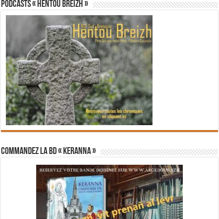
PODCASTS « Hentoù Breizh »
Commandez la BD « Keranna »