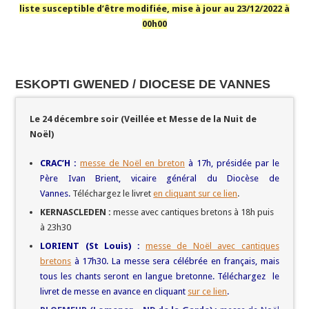
liste susceptible d’être modifiée, mise à jour au 23/12/2022 à
00h00
ESKOPTI GWENED / DIOCESE DE VANNES
Le 24 décembre soir (Veillée et Messe de la Nuit de
Noël)
CRAC’H :
messe de Noël en breton
à 17h, présidée par le
Père Ivan Brient, vicaire général du Diocèse de
Vannes.
Téléchargez le livret
en cliquant sur ce lien
.
KERNASCLEDEN :
messe avec cantiques bretons à 18h puis
à 23h30
LORIENT (St Louis) :
messe de Noël avec cantiques
bretons
à 17h30. La messe sera célébrée en français, mais
tous les chants seront en langue bretonne. Téléchargez le
livret de messe en avance en cliquant
sur ce lien
.