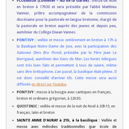
PLOEMEUR (Lomener – ND de la Garde) :
messe de Noël
en breton à 17h30 et sera présidée par l’abbé Matthieu
Vannier, prêtre accompagnateur de la commission
diocésaine pour la pastorale en langue bretonne, chargé de
la pastorale en breton auprès des jeunes et depuis peu,
aumônier du Collège Diwan Vannes.
PONTIVY :
veillée et messe entièrement en breton à 17h à
la Basilique Notre Dame de Joie, avec la participation des
Kaloneù Derv Bro Pondi,
présidée par le Père Jean Le
Berrigaud, aumônier des Gens de Mer. Les livrets bilingues
sont très bien faits et permettent à tous de suivre, même
sans être brittophone. L’an passé, la basilique était pleine. Il
est donc conseillé d’arriver tôt. Cette messe sera aussi
diffusée
en direct sur Youtube
.
PONTIVY :
messe à la bougie avec cantiques en français,
breton et ordinaire grégorien, à 22h30.
QUISTINIC :
veillée et messe de la nuit de Noël à 20h15, en
français, latin et breton
SAINTE ANNE D’AURAY à 21h, à la basilique :
Veillée et
messe avec mélodies traditionnelles (par école de