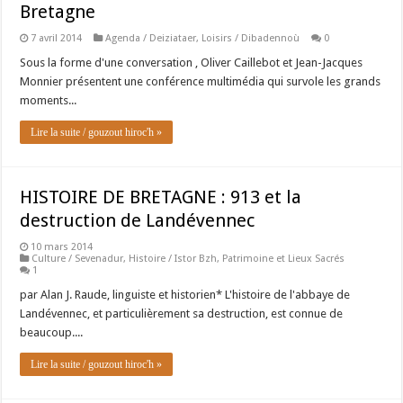
Bretagne
7 avril 2014
Agenda / Deiziataer
,
Loisirs / Dibadennoù
0
Sous la forme d'une conversation , Oliver Caillebot et Jean-Jacques
Monnier présentent une conférence multimédia qui survole les grands
moments...
Lire la suite / gouzout hiroc'h »
HISTOIRE DE BRETAGNE : 913 et la
destruction de Landévennec
10 mars 2014
Culture / Sevenadur
,
Histoire / Istor Bzh
,
Patrimoine et Lieux Sacrés
1
par Alan J. Raude, linguiste et historien* L'histoire de l'abbaye de
Landévennec, et particulièrement sa destruction, est connue de
beaucoup....
Lire la suite / gouzout hiroc'h »