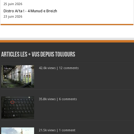
25 juin 2026
Distro Ai'ta ! - 4 Munud e Breizh
23 juin 2026
Articles les + vus depuis toujours
42.6k views
|
12 comments
35.8k views
|
6 comments
21.5k views
|
1 comment