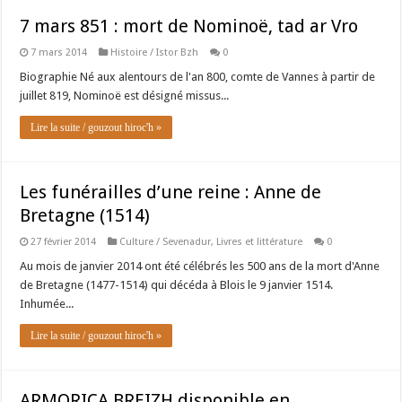
7 mars 851 : mort de Nominoë, tad ar Vro
7 mars 2014
Histoire / Istor Bzh
0
Biographie Né aux alentours de l'an 800, comte de Vannes à partir de
juillet 819, Nominoë est désigné missus...
Lire la suite / gouzout hiroc'h »
Les funérailles d’une reine : Anne de
Bretagne (1514)
27 février 2014
Culture / Sevenadur
,
Livres et littérature
0
Au mois de janvier 2014 ont été célébrés les 500 ans de la mort d'Anne
de Bretagne (1477-1514) qui décéda à Blois le 9 janvier 1514.
Inhumée...
Lire la suite / gouzout hiroc'h »
ARMORICA BREIZH disponible en