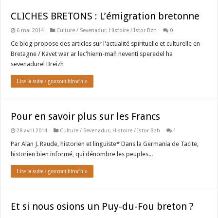
CLICHES BRETONS : L’émigration bretonne
6 mai 2014
Culture / Sevenadur
,
Histoire / Istor Bzh
0
Ce blog propose des articles sur l'actualité spirituelle et culturelle en
Bretagne / Kavet war ar lec'hienn-mañ neventi speredel ha
sevenadurel Breizh
Lire la suite / gouzout hiroc'h »
Pour en savoir plus sur les Francs
28 avril 2014
Culture / Sevenadur
,
Histoire / Istor Bzh
1
Par Alan J. Raude, historien et linguiste* Dans la Germania de Tacite,
historien bien informé, qui dénombre les peuples...
Lire la suite / gouzout hiroc'h »
Et si nous osions un Puy-du-Fou breton ?