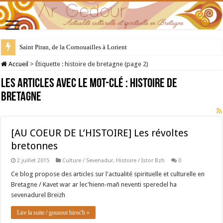
Saint Piran, de la Cornouailles à Lorient
28 juillet : Saint Samson de Dol, père de la Bretagne chrétienne
Accueil
>
Étiquette :
histoire de bretagne
(page 2)
Les articles avec le mot-clé :
histoire de
bretagne
[AU COEUR DE L’HISTOIRE] Les révoltes
bretonnes
2 juillet 2015
Culture / Sevenadur
,
Histoire / Istor Bzh
0
Ce blog propose des articles sur l'actualité spirituelle et culturelle en
Bretagne / Kavet war ar lec'hienn-mañ neventi speredel ha
sevenadurel Breizh
Lire la suite / gouzout hiroc'h »