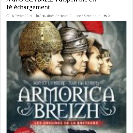
téléchargement
18 février 2014
Actualités / Keleier
,
Culture / Sevenadur
0