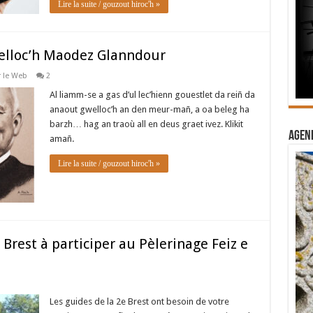
Lire la suite / gouzout hiroc'h »
welloc’h Maodez Glanndour
 le Web
2
Al liamm-se a gas d’ul lec’hienn gouestlet da reiñ da
anaout gwelloc’h an den meur-mañ, a oa beleg ha
barzh… hag an traoù all en deus graet ivez. Klikit
Agend
amañ.
Lire la suite / gouzout hiroc'h »
 Brest à participer au Pèlerinage Feiz e
Les guides de la 2e Brest ont besoin de votre