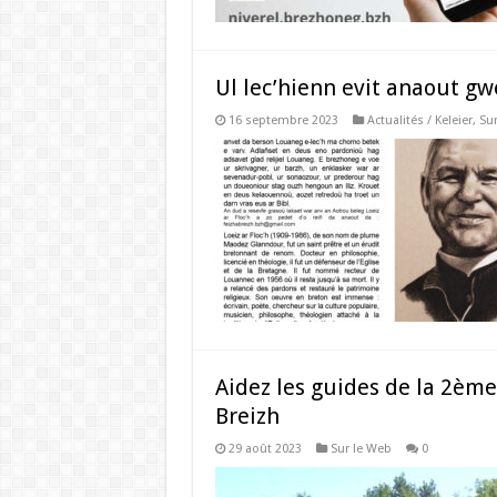
Ul lec’hienn evit anaout g
16 septembre 2023
Actualités / Keleier
,
Sur
Aidez les guides de la 2ème
Breizh
29 août 2023
Sur le Web
0