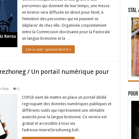
personnes qui donnent de leur temps, une messe
STAL 
en breton sera diffusée en direct pour Noël, à
l’intention des personnes qui ne peuvent se
déplacer de chez elle. Organisée conjointement
entre la Commission diocésaine pour la Pastorale
en langue bretonne et la …
Lire la suite / gouzout hiroc'h »
 brezhoneg / Un portail numérique pour
le Web
0
Pour 
L’OPLB vient de mettre en place un portail dédié
regroupant des données numériques publiques et
différents outils qui représentent une véritable
avancée pour la langue bretonne. Ce service est
gratuit et accessible à tous via
l’adresse niverel.brezhoneg.bzh.