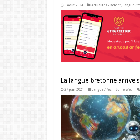
6 août 2024
Actualités / Keleier
,
Langue / Y
La langue bretonne arrive 
27 juin 2024
Langue / Yezh
,
Sur le Web