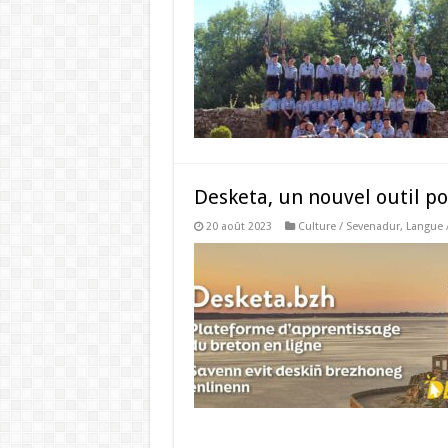
Desketa, un nouvel outil p
20 août 2023
Culture / Sevenadur
,
Langue 