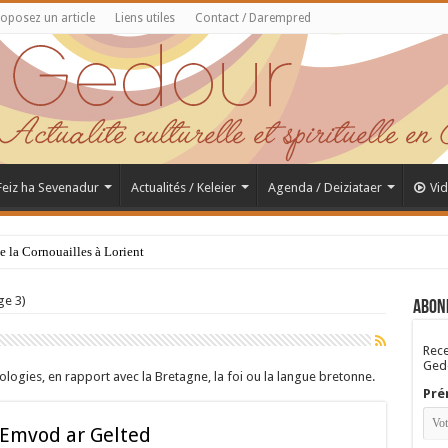
oposez un article
Liens utiles
Contact / Darempred
 Feiz ha Sevenadur
Actualités / Keleier
Agenda / Deiziataer
Vi
de la Cornouailles à Lorient
Saint Samson de Dol, père de la Bretagne chrétienne
ge 3)
Abon
Rece
Gedo
ologies, en rapport avec la Bretagne, la foi ou la langue bretonne.
Pré
 Emvod ar Gelted