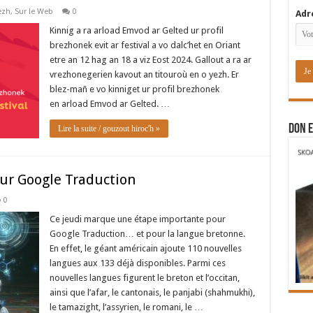
ezh
,
Sur le Web
0
Adr
Kinnig a ra arload Emvod ar Gelted ur profil
brezhonek evit ar festival a vo dalc’het en Oriant
etre an 12 hag an 18 a viz Eost 2024. Gallout a ra ar
vrezhonegerien kavout an titouroù en o yezh. Er
blez-mañ e vo kinniget ur profil brezhonek
en arload Emvod ar Gelted. …
DON E
Lire la suite / gouzout hiroc'h »
sur Google Traduction
0
Ce jeudi marque une étape importante pour
Google Traduction… et pour la langue bretonne.
En effet, le géant américain ajoute 110 nouvelles
langues aux 133 déjà disponibles. Parmi ces
nouvelles langues figurent le breton et l’occitan,
ainsi que l’afar, le cantonais, le panjabi (shahmukhi),
le tamazight, l’assyrien, le romani, le …