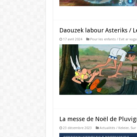
Daouzek labour Asteriks / L
17 avril 2024
Pour les enfants / Evit ar vuga
La messe de Noël de Pluvign
23 décembre 2023
Actualités / Keleier
,
Sur