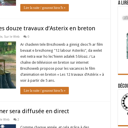
A lir
Lire la suite / gouzout hiroc'h »
es douze travaux d’Asterix en breton
le
,
Sur le Web
0
Ar chadenn tele Brezhoweb a ginnig deoc'h ar film
bevaat e brezhoneg "12 labour Asteriks", da welet
evit netra war ho lec'hienn adalek 5 bloaz. / La
chaîne de télévision en breton sur internet
Brezhoweb propose pour les vacances le film
d’animation en breton « Les 12 travaux d’Astérix » à
voir à partir de 5 ans.
Déco
Lire la suite / gouzout hiroc'h »
er sera diffusée en direct
 le Web
2
Comme chaque année, et cela grâce à des