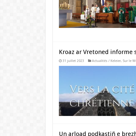
Kroaz ar Vretoned informe s
31 juillet 2023
Actualités / Keleier
,
Sur le W
Un arload podkastiñ e brez