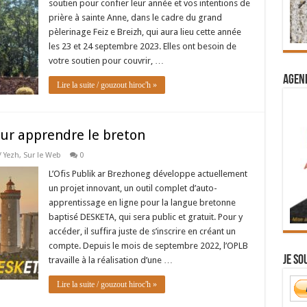
soutien pour confier leur année et vos intentions de
prière à sainte Anne, dans le cadre du grand
pèlerinage Feiz e Breizh, qui aura lieu cette année
les 23 et 24 septembre 2023. Elles ont besoin de
votre soutien pour couvrir, …
Agend
Lire la suite / gouzout hiroc'h »
our apprendre le breton
/ Yezh
,
Sur le Web
0
L’Ofis Publik ar Brezhoneg développe actuellement
un projet innovant, un outil complet d’auto-
apprentissage en ligne pour la langue bretonne
baptisé DESKETA, qui sera public et gratuit. Pour y
accéder, il suffira juste de s’inscrire en créant un
compte. Depuis le mois de septembre 2022, l’OPLB
Je so
travaille à la réalisation d’une …
Lire la suite / gouzout hiroc'h »