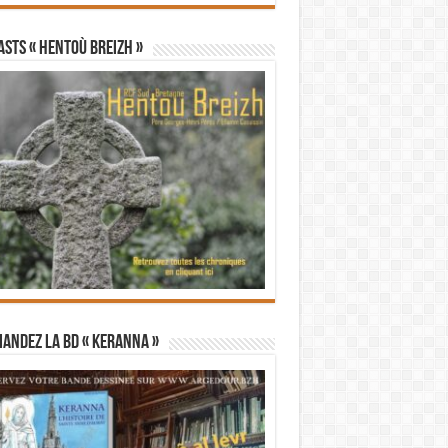
STS « Hentoù Breizh »
andez la BD « Keranna »