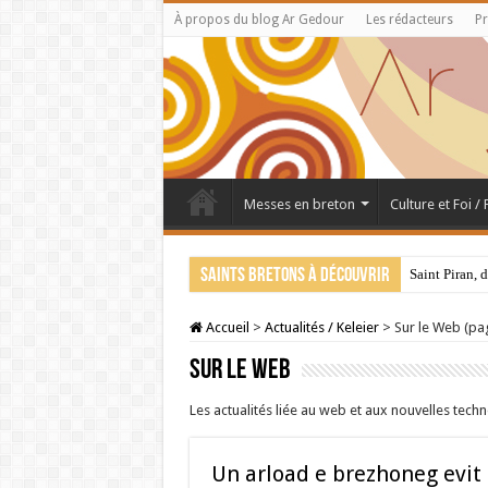
À propos du blog Ar Gedour
Les rédacteurs
Pr
Messes en breton
Culture et Foi /
Saints bretons à découvrir
Saint Piran, 
28 juillet : 
Accueil
>
Actualités / Keleier
>
Sur le Web (pa
Sur le Web
Les actualités liée au web et aux nouvelles techn
Un arload e brezhoneg evit