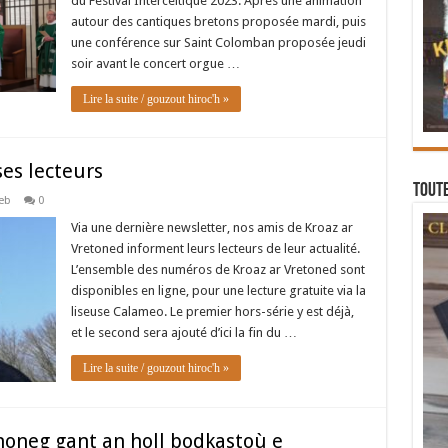
du Festival Interceltique 2023. Après une animation
autour des cantiques bretons proposée mardi, puis
une conférence sur Saint Colomban proposée jeudi
soir avant le concert orgue …
Lire la suite / gouzout hiroc'h »
es lecteurs
Toute
eb
0
Via une dernière newsletter, nos amis de Kroaz ar
Vretoned informent leurs lecteurs de leur actualité.
L’ensemble des numéros de Kroaz ar Vretoned sont
disponibles en ligne, pour une lecture gratuite via la
liseuse Calameo. Le premier hors-série y est déjà,
et le second sera ajouté d’ici la fin du …
Lire la suite / gouzout hiroc'h »
honeg gant an holl bodkastoù e