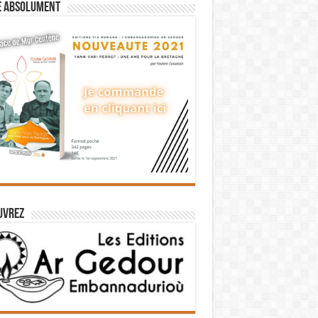
e absolument
uvrez