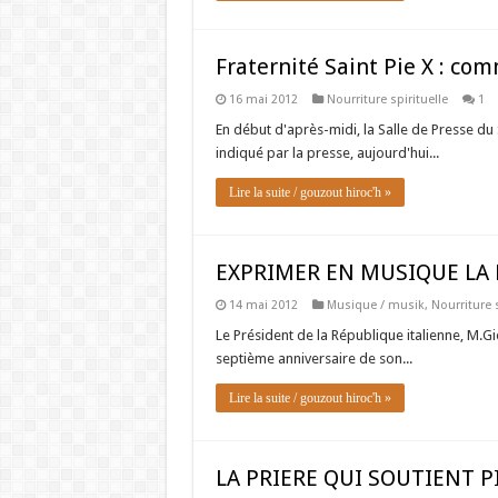
Fraternité Saint Pie X : co
16 mai 2012
Nourriture spirituelle
1
En début d'après-midi, la Salle de Presse d
indiqué par la presse, aujourd'hui...
Lire la suite / gouzout hiroc'h »
EXPRIMER EN MUSIQUE LA F
14 mai 2012
Musique / musik
,
Nourriture s
Le Président de la République italienne, M.Gi
septième anniversaire de son...
Lire la suite / gouzout hiroc'h »
LA PRIERE QUI SOUTIENT P