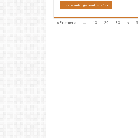
Lire la suite / gouzout hiroc'h »
« Première
...
10
20
30
«