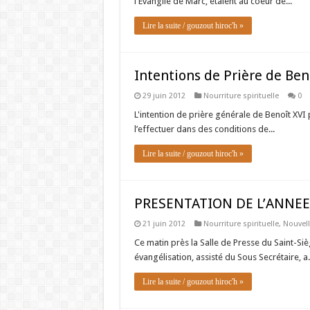
l'Evangile de Marc, étaient au coeur de...
Lire la suite / gouzout hiroc'h »
Intentions de Prière de Beno
29 juin 2012
Nourriture spirituelle
0
L'intention de prière générale de Benoît XVI p
l’effectuer dans des conditions de...
Lire la suite / gouzout hiroc'h »
PRESENTATION DE L’ANNEE 
21 juin 2012
Nourriture spirituelle
,
Nouvell
Ce matin près la Salle de Presse du Saint-Siè
évangélisation, assisté du Sous Secrétaire, a.
Lire la suite / gouzout hiroc'h »