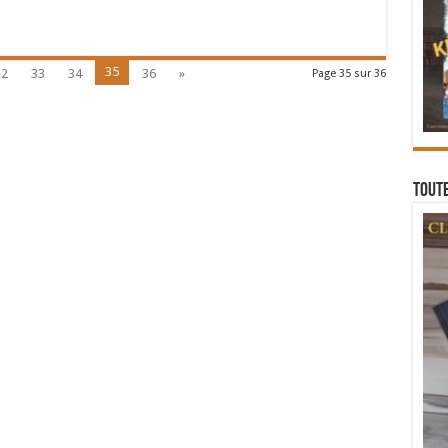
35
32
33
34
36
»
Page 35 sur 36
Toute