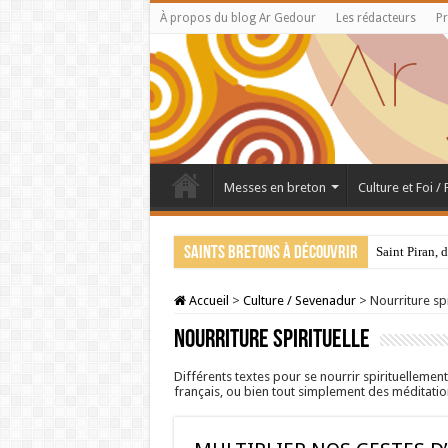
À propos du blog Ar Gedour
Les rédacteurs
Pr
Messes en breton
Culture et Foi /
Saints bretons à découvrir
Saint Piran, 
Accueil
>
Culture / Sevenadur
>
Nourriture spi
Nourriture spirituelle
Différents textes pour se nourrir spirituellemen
français, ou bien tout simplement des méditations