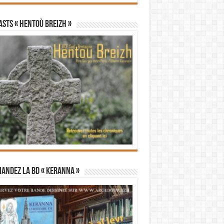
STS « Hentoù Breizh »
andez la BD « Keranna »