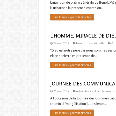
L'intention de prière générale de Benoît XVI 
l’Eucharistie la présence vivante du...
Lire la suite / gouzout hiroc'h »
L’HOMME, MIRACLE DE DIE
24 mai 2012
Nourriture spirituelle
0
"Dieu est notre père car nous sommes ses cré
Place St.Pierre en présence de...
Lire la suite / gouzout hiroc'h »
JOURNEE DES COMMUNICAT
21 mai 2012
Actualités / Keleier
,
Nourriture
A l'occasion de la Journée des Communicatio
chemin d'évangélisation"). Le silence,...
Lire la suite / gouzout hiroc'h »