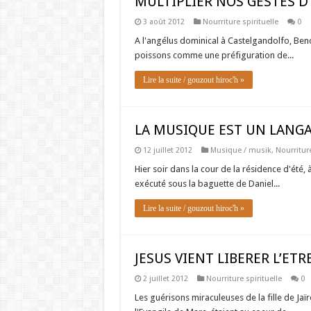
MULTIPLIER NOS GESTES 
3 août 2012
Nourriture spirituelle
0
A l'angélus dominical à Castelgandolfo, Benoî
poissons comme une préfiguration de...
Lire la suite / gouzout hiroc'h »
LA MUSIQUE EST UN LANGA
12 juillet 2012
Musique / musik
,
Nourriture
Hier soir dans la cour de la résidence d'été,
exécuté sous la baguette de Daniel...
Lire la suite / gouzout hiroc'h »
JESUS VIENT LIBERER L’ET
2 juillet 2012
Nourriture spirituelle
0
Les guérisons miraculeuses de la fille de Ja