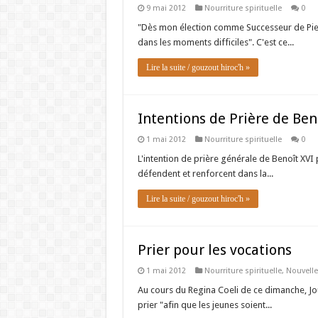
9 mai 2012
Nourriture spirituelle
0
"Dès mon élection comme Successeur de Pierre
dans les moments difficiles". C'est ce...
Lire la suite / gouzout hiroc'h »
Intentions de Prière de Ben
1 mai 2012
Nourriture spirituelle
0
L'intention de prière générale de Benoît XVI p
défendent et renforcent dans la...
Lire la suite / gouzout hiroc'h »
Prier pour les vocations
1 mai 2012
Nourriture spirituelle
,
Nouvelle
Au cours du Regina Coeli de ce dimanche, Jo
prier "afin que les jeunes soient...