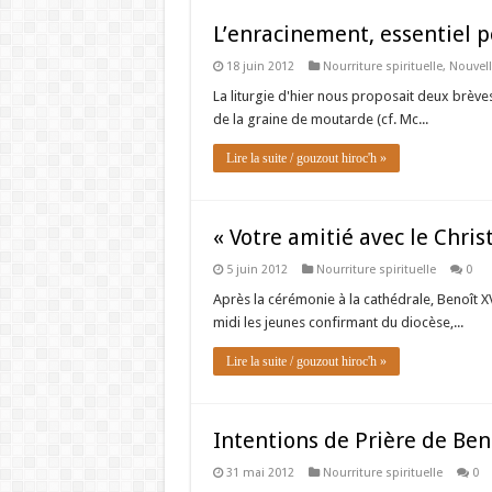
L’enracinement, essentiel po
18 juin 2012
Nourriture spirituelle
,
Nouvell
La liturgie d'hier nous proposait deux brèves
de la graine de moutarde (cf. Mc...
Lire la suite / gouzout hiroc'h »
« Votre amitié avec le Chris
5 juin 2012
Nourriture spirituelle
0
Après la cérémonie à la cathédrale, Benoît X
midi les jeunes confirmant du diocèse,...
Lire la suite / gouzout hiroc'h »
Intentions de Prière de Ben
31 mai 2012
Nourriture spirituelle
0