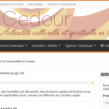
oposez un article
Liens utiles
Contact / Darempred
 Feiz ha Sevenadur
Actualités / Keleier
Agenda / Deiziataer
Vi
de la Cornouailles à Lorient
rituelle (page 35)
Abon
Rece
Gedo
t, des homélies du dimanche, des écritures saintes en breton et en
 spirituelles pour creuser sa réflexion sur certains sujets.
Pré