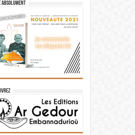
e absolument
uvrez