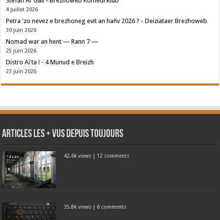
Stefan Ar Gall - Brezhoweb Komedi Klub
4 juillet 2026
Petra 'zo nevez e brezhoneg evit an hañv 2026 ? - Deiziataer Brezhoweb
30 juin 2026
Nomad war an hent — Rann 7 —
25 juin 2026
Distro Ai'ta ! - 4 Munud e Breizh
23 juin 2026
Articles les + vus depuis toujours
42.6k views
|
12 comments
35.8k views
|
6 comments