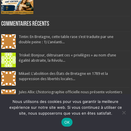
Commentaires récents
Tintin: En Bretagne, cette table rase s’est traduite par une
double peine : 1) L’anéanti...
Triskel: Bonjour, détruisant ces « privilèges » au nom d’une
égalité abstraite, la Révolu...
Mikael: L'abolition des États de Bretagne en 1789 et la
suppression des libertés locales...
Jules Allix: L’historiographie officielle nous présente volontiers
1789 comme l'aube radieuse...
Nous utilisons des cookies pour vous garantir la meilleure
expérience sur notre site web. Si vous continuez à utiliser ce
Armand de La Rouërie: Réponse à l'article : Si l’analyse proposée
site, nous supposerons que vous en êtes satisfait.
met en lumière les contradictions fo...
Ne manquez pas la nouveauté de Bernard Rio "LA REVOLUTION DES
OK
OMBRES".
CLIQUEZ ICI POUR EN SAVOIR PLUS
ou
Ignorer