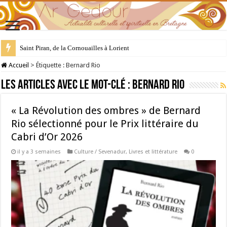
28 juillet : Saint Samson de Dol, père de la Bretagne chrétienne
Accueil
>
Étiquette :
Bernard Rio
Les articles avec le mot-clé :
Bernard Rio
« La Révolution des ombres » de Bernard
Rio sélectionné pour le Prix littéraire du
Cabri d’Or 2026
il y a 3 semaines
Culture / Sevenadur
,
Livres et littérature
0