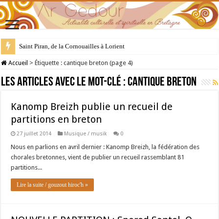
Saint Piran, de la Cornouailles à Lorient
28 juillet : Saint Samson de Dol, père de la Bretagne chrétienne
Accueil
>
Étiquette :
cantique breton
(page 4)
Les articles avec le mot-clé :
cantique breton
Kanomp Breizh publie un recueil de
partitions en breton
27 juillet 2014
Musique / musik
0
Nous en parlions en avril dernier : Kanomp Breizh, la fédération des
chorales bretonnes, vient de publier un recueil rassemblant 81
partitions...
Lire la suite / gouzout hiroc'h »