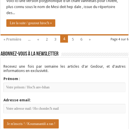
Voici ici une version polyphonique d'un chant vannetais pour l'Avent,
plus connu sous le nom de Mesi deit hep dale , issue du répertoire
des...
Lire la suite / gouzout hiroc'h »
4
« Première
...
«
2
3
5
6
»
Page 4 sur 6
Abonnez-vous à la newsletter
Recevez une fois par semaine les articles d'ar Gedour, et d'autres
informations en exclusivité.
Prénom :
Adresse email: