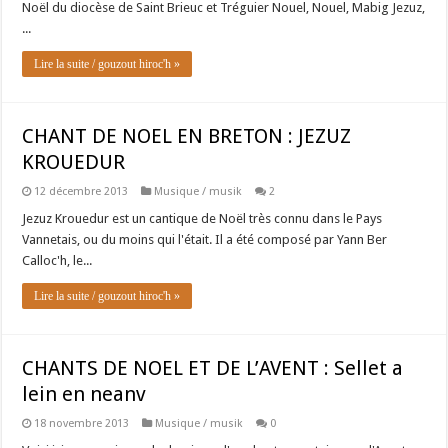
Noël du diocèse de Saint Brieuc et Tréguier Nouel, Nouel, Mabig Jezuz,
...
Lire la suite / gouzout hiroc'h »
CHANT DE NOEL EN BRETON : JEZUZ
KROUEDUR
12 décembre 2013
Musique / musik
2
Jezuz Krouedur est un cantique de Noël très connu dans le Pays
Vannetais, ou du moins qui l'était. Il a été composé par Yann Ber
Calloc'h, le...
Lire la suite / gouzout hiroc'h »
CHANTS DE NOEL ET DE L’AVENT : Sellet a
lein en neanv
18 novembre 2013
Musique / musik
0