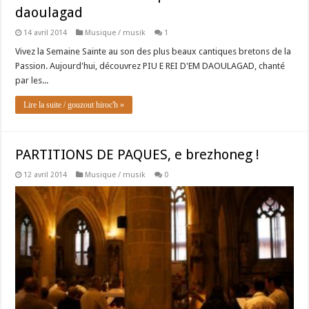
daoulagad
14 avril 2014
Musique / musik
1
Vivez la Semaine Sainte au son des plus beaux cantiques bretons de la
Passion. Aujourd'hui, découvrez PIU E REI D'EM DAOULAGAD, chanté
par les...
Lire la suite / gouzout hiroc'h »
PARTITIONS DE PAQUES, e brezhoneg !
12 avril 2014
Musique / musik
0