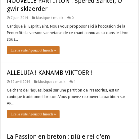
NOUVELLE PARTITION : Spered Santel, O
gwir sklaerder
7 juin 2014
Musique / musik
0
Cantique à l'Esprit Saint. Nous vous proposons ici à l'occasion de la
Pentecôte la version vannetaise de ce chant connu aussi dans le Léon
sous...
Lire la suite / gouzout hiroc'h »
ALLELUIA ! KANAMB VIKTOER !
19 avril 2014
Musique / musik
1
Ce chant de Pâques, basé sur une partition de Praetorius, est un
cantique traditionnel breton. Vous pouvez retrouver la partition sur
AR...
Lire la suite / gouzout hiroc'h »
La Passion en breton : più e rei d’em