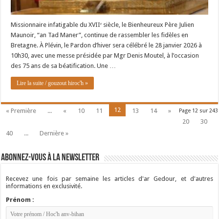
Missionnaire infatigable du XVIIᵉ siècle, le Bienheureux Père Julien
Maunoir, “an Tad Maner”, continue de rassembler les fidèles en
Bretagne. À Plévin, le Pardon d’hiver sera célébré le 28 janvier 2026 à
10h30, avec une messe présidée par Mgr Denis Moutel, à l’occasion
des 75 ans de sa béatification. Une …
Lire la suite / gouzout hiroc'h »
12
« Première
...
«
10
11
13
14
»
Page 12 sur 243
20
30
40
...
Dernière »
Abonnez-vous à la newsletter
Recevez une fois par semaine les articles d'ar Gedour, et d'autres
informations en exclusivité.
Prénom :