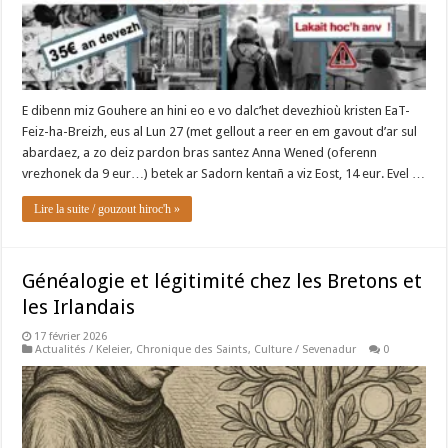
E dibenn miz Gouhere an hini eo e vo dalc’het devezhioù kristen EaT-
Feiz-ha-Breizh, eus al Lun 27 (met gellout a reer en em gavout d’ar sul
abardaez, a zo deiz pardon bras santez Anna Wened (oferenn
vrezhonek da 9 eur…) betek ar Sadorn kentañ a viz Eost, 14 eur. Evel …
Lire la suite / gouzout hiroc'h »
Généalogie et légitimité chez les Bretons et
les Irlandais
17 février 2026
Actualités / Keleier
,
Chronique des Saints
,
Culture / Sevenadur
0