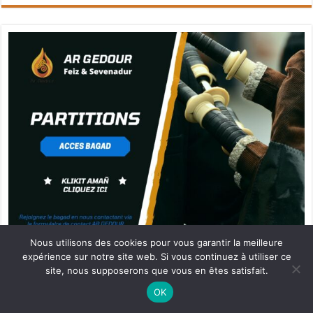
Nous utilisons des cookies pour vous garantir la meilleure
expérience sur notre site web. Si vous continuez à utiliser ce
site, nous supposerons que vous en êtes satisfait.
Partenaire Ar Gedour
Ne manquez pas la nouveauté de Bernard Rio "LA REVOLUTION DES
OK
OMBRES".
CLIQUEZ ICI POUR EN SAVOIR PLUS
ou
Ignorer