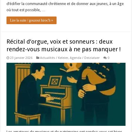
d’édifier la communauté chrétienne et de donner aux jeunes, à un âge
où tout est possible, …
Lire la suite / gouzout hiroc'h »
Récital d’orgue, voix et sonneurs : deux
rendez-vous musicaux à ne pas manquer !
23 janvier 2026
Actualités / Keleier
,
Agenda / Deiziataer
0
Les amateurs de musique et de patrimoine ont rendez-vous cet hiver