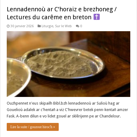
Lennadennoù ar C’horaiz e brezhoneg /
Lectures du carême en breton
30 janvier 2026
Liturgie
,
Sur le Web
0
Ouzhpennet n'eus skipailh Bibl.bzh lennadennoù ar Sulioù hag ar
Gouelioù adalek ar c'hentañ a viz C'hwevrer betek penn-kentañ amzer
Fask. A-benn dilun e vo lidet gouel ar sklêrijenn pe ar Chandelour.
Lire la suite / gouzout hiroc'h »