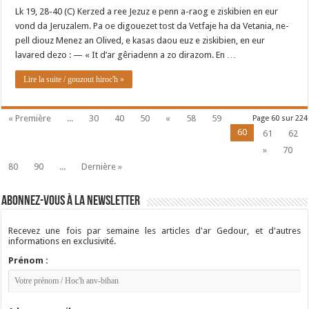
Lk 19, 28-40 (C) Kerzed a ree Jezuz e penn a-raog e ziskibien en eur
vond da Jeruzalem. Pa oe digouezet tost da Vetfaje ha da Vetania, ne-
pell diouz Menez an Olived, e kasas daou euz e ziskibien, en eur
lavared dezo : — « It d’ar gêriadenn a zo dirazom. En …
Lire la suite / gouzout hiroc'h »
« Première
...
30
40
50
«
58
59
Page 60 sur 224
60
61
62
»
70
80
90
...
Dernière »
Abonnez-vous à la newsletter
Recevez une fois par semaine les articles d'ar Gedour, et d'autres
informations en exclusivité.
Prénom :