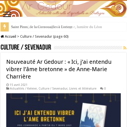
Saint Piran, de la Cornouailles à Lorient
Accueil
>
Culture / Sevenadur (page 60)
Culture / Sevenadur
Nouveauté Ar Gedour : « Ici, j’ai entendu
vibrer l’âme bretonne » de Anne-Marie
Charrière
15 avril 2021
Actualités / Keleier
,
Culture / Sevenadur
,
Livres et littérature
0