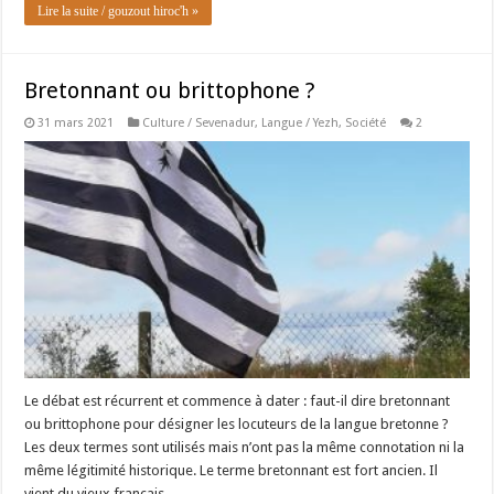
Lire la suite / gouzout hiroc'h »
Bretonnant ou brittophone ?
31 mars 2021
Culture / Sevenadur
,
Langue / Yezh
,
Société
2
Le débat est récurrent et commence à dater : faut-il dire bretonnant
ou brittophone pour désigner les locuteurs de la langue bretonne ?
Les deux termes sont utilisés mais n’ont pas la même connotation ni la
même légitimité historique. Le terme bretonnant est fort ancien. Il
vient du vieux français …