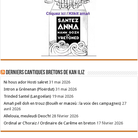
Derniers cantiques bretons de Kan Iliz
Ni hous ador Hosti sakret
31 mai 2026
Intron a Grénenan (Ploërdut)
31 mai 2026
Trinded Santel (Langoëlan)
19 mai 2026
Amañ pell doh en trouz (Bouéh er mæzeù : la voix des campagnes)
27
avril 2026
Allelouia, meuleudi Deoc’h!
28 février 2026
Ordinal ar C’horaiz / Ordinaire de Carême en breton
17 février 2026