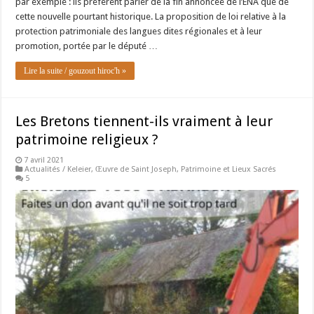
par exemple : ils préfèrent parler de la fin annoncée de l’ENA que de
cette nouvelle pourtant historique. La proposition de loi relative à la
protection patrimoniale des langues dites régionales et à leur
promotion, portée par le député …
Lire la suite / gouzout hiroc'h »
Les Bretons tiennent-ils vraiment à leur
patrimoine religieux ?
7 avril 2021
Actualités / Keleier
,
Œuvre de Saint Joseph
,
Patrimoine et Lieux Sacrés
5