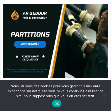
Nous utilisons des cookies pour vous garantir la meilleure
Partenaire Ar Gedour
expérience sur notre site web. Si vous continuez à utiliser ce
site, nous supposerons que vous en êtes satisfait.
Ne manquez pas la nouveauté de Bernard Rio "LA REVOLUTION DES
OK
OMBRES".
CLIQUEZ ICI POUR EN SAVOIR PLUS
ou
Ignorer