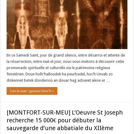
En ce Samedi Saint, jour de grand silence, entre désarroi et attente de
la résurrection, entre nuit et jour, nous vous invitons à découvrir cette
promenade spirituelle et culturelle via le patrimoine religieux
finistérien. Doue hollc’halloudek ha peurbadel, hoc’h Unvab zo
diskennet betek donderioù an douar hag adsavet alese er …
Lire la suite / gouzout hiroc'h »
[MONTFORT-SUR-MEU] L’Oeuvre St Joseph
recherche 15 000€ pour débuter la
sauvegarde d’une abbatiale du XIIème