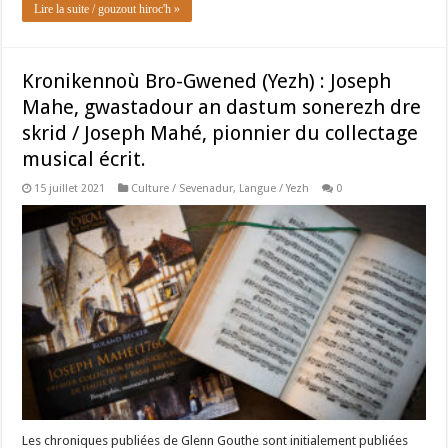
Lire la suite / gouzout hiroc'h »
Kronikennoù Bro-Gwened (Yezh) : Joseph
Mahe, gwastadour an dastum sonerezh dre
skrid / Joseph Mahé, pionnier du collectage
musical écrit.
15 juillet 2021
Culture / Sevenadur
,
Langue / Yezh
0
Les chroniques publiées de Glenn Gouthe sont initialement publiées