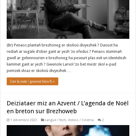
(Br) Penaos plantañ brezhoneg er skolioù divyezhek ? Daoust ha
rediañ ar vugale d’ober gant ar yezh ‘zo efedus ? Penaos stummañ
gwell ar gelennourien e brezhoneg ha peseurt plas evit un identelezh
liammet gant ar yezh ? Gwenole Larvol ‘zo bet mestr skol e-pad
pemzek vloaz er skolioù divyezhek …
Lire la suite / gouzout hiroc'h »
Deiziataer miz an Azvent / L’agenda de Noël
en breton sur Brezhoweb
1 décembre 2023
Langue / Yezh
,
Videos / Cinéma
2