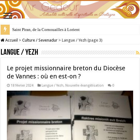
28 juillet : Saint Samson de Dol, père de la Bretagne chrétienne
Accueil
>
Culture / Sevenadur
>
Langue / Yezh (page 3)
Langue / Yezh
Le projet missionnaire breton du Diocèse
de Vannes : où en est-on ?
18 février 2024
Langue / Yezh
,
Nouvelle évangélisation
0