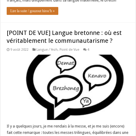
français, mais uniquement dans sa langue maternelle, le breton
Lire la suite / gouzout hiroc'h »
[POINT DE VUE] Langue bretonne : où est
véritablement le communautarisme ?
9 août 2022
Langue / Yezh
,
Point de Vue
4
Il y a quelques jours, je me rendais à la messe, et je me suis (encore)
fait cette remarque : toutes les messes trilingues, équilibrées dans une