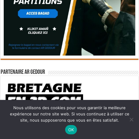
Partenaire Ar Gedour
Nous utilisons des cookies pour vous garantir la meilleure
expérience sur notre site web. Si vous continuez à utiliser ce
site, nous supposerons que vous en êtes satisfait.
Vidéo BZH à la demande
Ne manquez pas la nouveauté de Bernard Rio "LA REVOLUTION DES
OK
OMBRES".
CLIQUEZ ICI POUR EN SAVOIR PLUS
ou
Ignorer