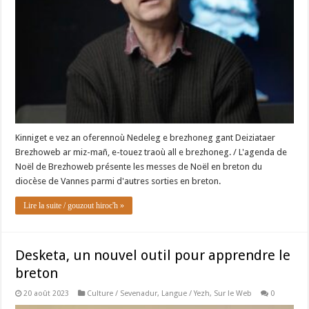
Kinniget e vez an oferennoù Nedeleg e brezhoneg gant Deiziataer
Brezhoweb ar miz-mañ, e-touez traoù all e brezhoneg. / L'agenda de
Noël de Brezhoweb présente les messes de Noël en breton du
diocèse de Vannes parmi d'autres sorties en breton.
Lire la suite / gouzout hiroc'h »
Desketa, un nouvel outil pour apprendre le
breton
20 août 2023
Culture / Sevenadur
,
Langue / Yezh
,
Sur le Web
0