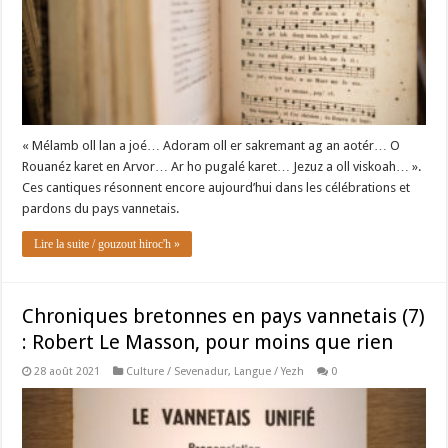
« Mélamb oll lan a joé… Adoram oll er sakremant ag an aotér… O
Rouanéz karet en Arvor… Ar ho pugalé karet… Jezuz a oll viskoah… ».
Ces cantiques résonnent encore aujourd’hui dans les célébrations et
pardons du pays vannetais.
Lire la suite / gouzout hiroc'h »
Chroniques bretonnes en pays vannetais (7)
: Robert Le Masson, pour moins que rien
28 août 2021
Culture / Sevenadur
,
Langue / Yezh
0