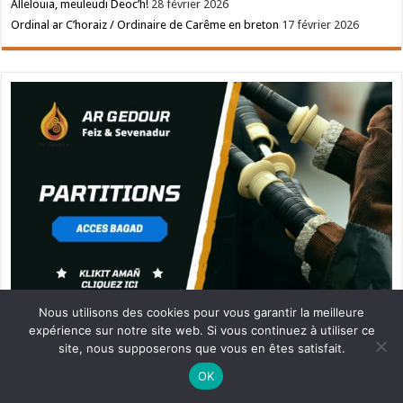
Allelouia, meuleudi Deoc’h!
28 février 2026
Ordinal ar C’horaiz / Ordinaire de Carême en breton
17 février 2026
Nous utilisons des cookies pour vous garantir la meilleure
expérience sur notre site web. Si vous continuez à utiliser ce
site, nous supposerons que vous en êtes satisfait.
Ne manquez pas la nouveauté de Bernard Rio "LA REVOLUTION DES
OK
OMBRES".
CLIQUEZ ICI POUR EN SAVOIR PLUS
ou
Ignorer
Partenaire Ar Gedour