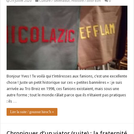
29 juillet 2020
Culture / Sevenadur
,
Histoire / Istor Bzh
0
Bonjour Yves ! Te voilà qui t’intéresses aux fanions, c’est une excellente
chose ! Juste un petit historique sur ces « petites bannières » : je suis
arrivée au Tro Breiz en 1998, ces fanions existaient, mais sous une
autre forme ; tout le monde râlait parce que ils n’étaient pas pratiques
: ils …
Lire la suite / gouzout hiroc'h »
Chroniques d’un viator (suite) : la fraternité