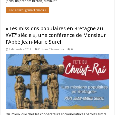
(tiens, un prénom breton, diminutif …
Lire la suite / gouzout hiroc'h »
« Les missions populaires en Bretagne au
XVII° siècle », une conférence de Monsieur
l’Abbé Jean-Marie Surel
4 décembre 2019
Culture / Sevenadur
0
Où, mieux que chez les coopérateurs et coopératrices paroissiaux du