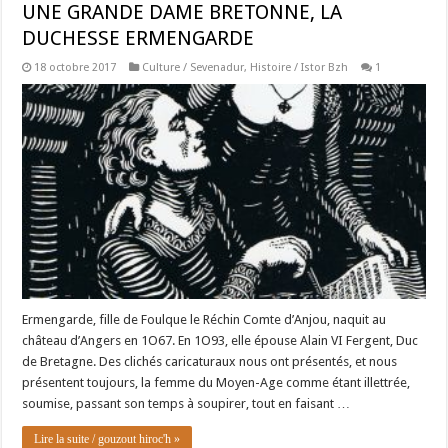
UNE GRANDE DAME BRETONNE, LA
DUCHESSE ERMENGARDE
18 octobre 2017
Culture / Sevenadur
,
Histoire / Istor Bzh
1
Ermengarde, fille de Foulque le Réchin Comte d’Anjou, naquit au
château d’Angers en 1O67. En 1O93, elle épouse Alain VI Fergent, Duc
de Bretagne. Des clichés caricaturaux nous ont présentés, et nous
présentent toujours, la femme du Moyen-Age comme étant illettrée,
soumise, passant son temps à soupirer, tout en faisant …
Lire la suite / gouzout hiroc'h »