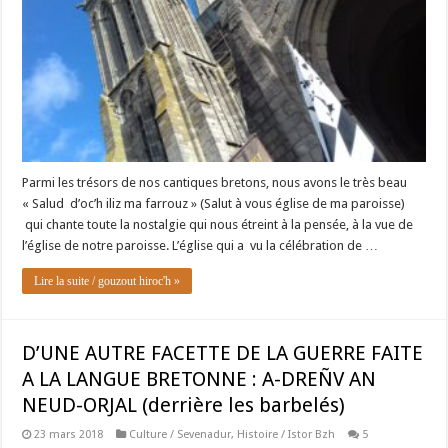
Parmi les trésors de nos cantiques bretons, nous avons le très beau
« Salud d’oc’h iliz ma farrouz » (Salut à vous église de ma paroisse)
qui chante toute la nostalgie qui nous étreint à la pensée, à la vue de
l’église de notre paroisse. L’église qui a vu la célébration de …
Lire la suite / gouzout hiroc'h »
D’UNE AUTRE FACETTE DE LA GUERRE FAITE
A LA LANGUE BRETONNE : A-DREÑV AN
NEUD-ORJAL (derrière les barbelés)
23 mars 2018
Culture / Sevenadur
,
Histoire / Istor Bzh
5