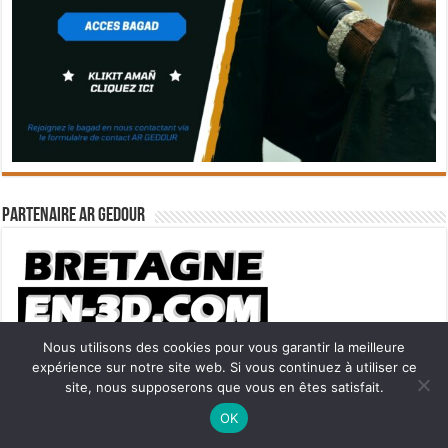
Partenaire Ar Gedour
Nous utilisons des cookies pour vous garantir la meilleure
expérience sur notre site web. Si vous continuez à utiliser ce
site, nous supposerons que vous en êtes satisfait.
Vidéo BZH à la demande
Ne manquez pas la nouveauté de Bernard Rio "LA REVOLUTION DES
OK
OMBRES".
CLIQUEZ ICI POUR EN SAVOIR PLUS
ou
Ignorer