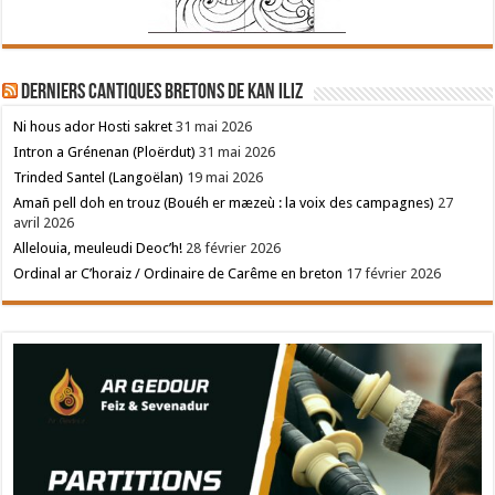
Derniers cantiques bretons de Kan Iliz
Ni hous ador Hosti sakret
31 mai 2026
Intron a Grénenan (Ploërdut)
31 mai 2026
Trinded Santel (Langoëlan)
19 mai 2026
Amañ pell doh en trouz (Bouéh er mæzeù : la voix des campagnes)
27
avril 2026
Allelouia, meuleudi Deoc’h!
28 février 2026
Ordinal ar C’horaiz / Ordinaire de Carême en breton
17 février 2026